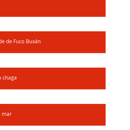
de de Fuco Buxán
a chaga
o mar