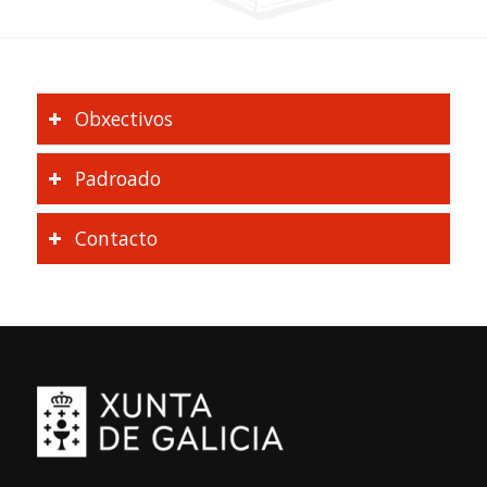
Obxectivos
Padroado
Contacto