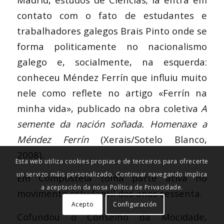
contato com o fato de estudantes e
trabalhadores galegos Brais Pinto onde se
forma politicamente no nacionalismo
galego e, socialmente, na esquerda:
conheceu Méndez Ferrín que influiu muito
nele como reflete no artigo «Ferrín na
minha vida», publicado na obra coletiva
A
semente da nación soñada. Homenaxe a
Política de Privacidade
Méndez Ferrín
(Xerais/Sotelo Blanco,
Aviso Legal e Condicións de uso
2008).
Esta web utiliza cookies propias e de terceiros para ofrecerte
un servizo máis personalizado. Continuar navegando implica
Em Compostela toma parte ativa no
a aceptación da nosa Política de Privacidade.
movimento estudantil dos anos sessenta.
Acepto
Configuración
© Copyright - Celso Emilio Ferreiro |
I/O
Cofundou o Conselho da Mocidade,