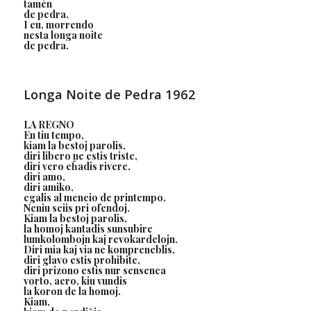
tamén
de pedra.
I eu, morrendo
nesta longa noite
de pedra.
Longa Noite de Pedra 1962
LA REGNO
En tiu tempo,
kiam la bestoj parolis,
diri libero ne estis triste,
diri vero eĥadis rivere,
diri amo,
diri amiko,
egalis al mencio de printempo.
Neniu sciis pri ofendoj.
Kiam la bestoj parolis,
la homoj kantadis sunsubire
lumkolombojn kaj revokardelojn.
Diri mia kaj via ne kompreneblis,
diri glavo estis prohibite,
diri prizono estis nur sensenca
vorto, aero, kiu vundis
la koron de la homoj.
Kiam,