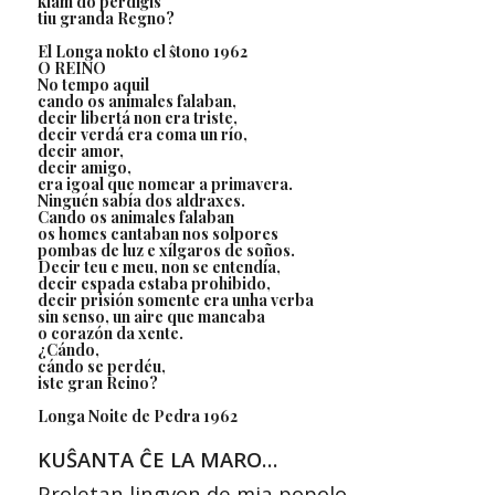
kiam do perdiĝis
tiu granda Regno?
El Longa nokto el ŝtono 1962
O REINO
No tempo aquil
cando os animales falaban,
decir libertá non era triste,
decir verdá era coma un río,
decir amor,
decir amigo,
era igoal que nomear a primavera.
Ninguén sabía dos aldraxes.
Cando os animales falaban
os homes cantaban nos solpores
pombas de luz e xílgaros de soños.
Decir teu e meu, non se entendía,
decir espada estaba prohibido,
decir prisión somente era unha verba
sin senso, un aire que mancaba
o corazón da xente.
¿Cándo,
cándo se perdéu,
iste gran Reino?
Longa Noite de Pedra 1962
KUŜANTA ĈE LA MARO…
Proletan lingvon de mia popolo,