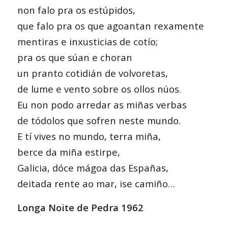
non falo pra os estúpidos,
que falo pra os que agoantan rexamente
mentiras e inxusticias de cotío;
pra os que súan e choran
un pranto cotidián de volvoretas,
de lume e vento sobre os ollos núos.
Eu non podo arredar as miñas verbas
de tódolos que sofren neste mundo.
E tí vives no mundo, terra miña,
berce da miña estirpe,
Galicia, dóce mágoa das Españas,
deitada rente ao mar, ise camiño…
Longa Noite de Pedra 1962