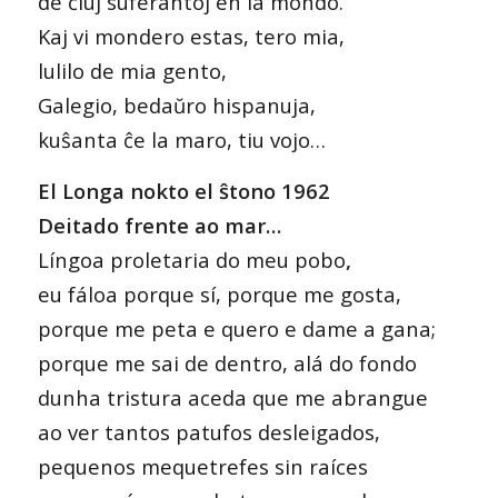
de ĉiuj suferantoj en la mondo.
Kaj vi mondero estas, tero mia,
lulilo de mia gento,
Galegio, bedaŭro hispanuja,
kuŝanta ĉe la maro, tiu vojo…
El Longa nokto el ŝtono 1962
Deitado frente ao mar…
Língoa proletaria do meu pobo
,
eu fáloa porque sí, porque me gosta,
porque me peta e quero e dame a gana;
porque me sai de dentro, alá do fondo
dunha tristura aceda que me abrangue
ao ver tantos patufos desleigados,
pequenos mequetrefes sin raíces