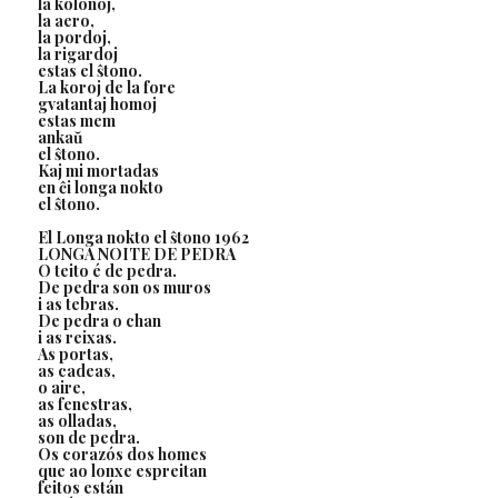
la kolonoj,
la aero,
la pordoj,
la rigardoj
estas el ŝtono.
La koroj de la fore
gvatantaj homoj
estas mem
ankaŭ
el ŝtono.
Kaj mi mortadas
en ĉi longa nokto
el ŝtono.
El Longa nokto el ŝtono 1962
LONGA NOITE DE PEDRA
O teito é de pedra.
De pedra son os muros
i as tebras.
De pedra o chan
i as reixas.
As portas,
as cadeas,
o aire,
as fenestras,
as olladas,
son de pedra.
Os corazós dos homes
que ao lonxe espreitan
feitos están