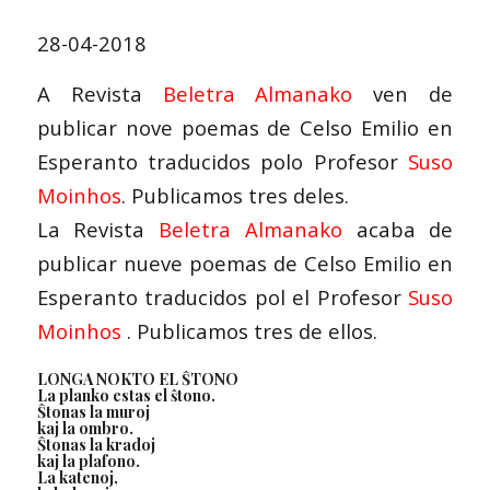
28-04-2018
A Revista
Beletra Almanako
ven de
publicar nove poemas de Celso Emilio en
Esperanto traducidos polo Profesor
Suso
Moinhos
. Publicamos tres deles.
La Revista
Beletra Almanako
acaba de
publicar nueve poemas de Celso Emilio en
Esperanto traducidos pol el Profesor
Suso
Moinhos
. Publicamos tres de ellos.
LONGA NOKTO EL ŜTONO
La planko estas el ŝtono.
Ŝtonas la muroj
kaj la ombro.
Ŝtonas la kradoj
kaj la plafono.
La katenoj,