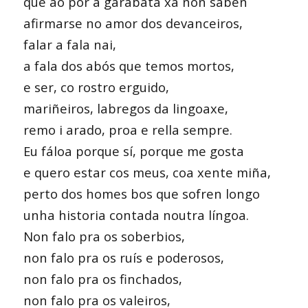
que ao pór a garabata xa non saben
afirmarse no amor dos devanceiros,
falar a fala nai,
a fala dos abós que temos mortos,
e ser, co rostro erguido,
mariñeiros, labregos da lingoaxe,
remo i arado, proa e rella sempre.
Eu fáloa porque sí, porque me gosta
e quero estar cos meus, coa xente miña,
perto dos homes bos que sofren longo
unha historia contada noutra língoa.
Non falo pra os soberbios,
non falo pra os ruís e poderosos,
non falo pra os finchados,
non falo pra os valeiros,