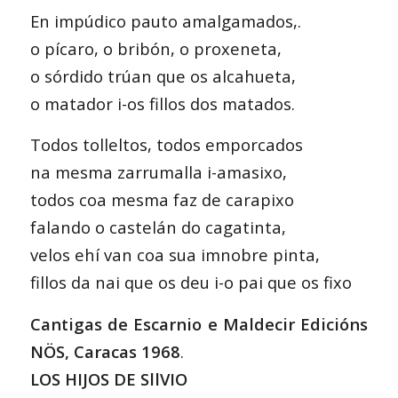
En impúdico pauto amalgamados,.
o pícaro, o bribón, o proxeneta,
o sórdido trúan que os alcahueta,
o matador i-os fillos dos matados.
Todos tolleltos, todos emporcados
na mesma zarrumalla i-amasixo,
todos coa mesma faz de carapixo
falando o castelán do cagatinta,
velos ehí van coa sua imnobre pinta,
fillos da nai que os deu i-o pai que os fixo
Cantigas de Escarnio e Maldecir Edicións
NÖS, Caracas 1968
.
LOS HIJOS DE SllVIO