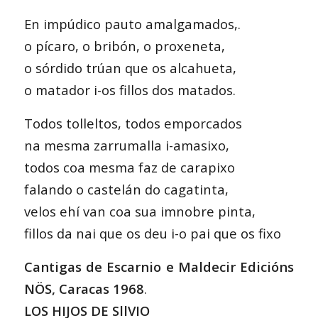
En impúdico pauto amalgamados,.
o pícaro, o bribón, o proxeneta,
o sórdido trúan que os alcahueta,
o matador i-os fillos dos matados.
Todos tolleltos, todos emporcados
na mesma zarrumalla i-amasixo,
todos coa mesma faz de carapixo
falando o castelán do cagatinta,
velos ehí van coa sua imnobre pinta,
fillos da nai que os deu i-o pai que os fixo
Cantigas de Escarnio e Maldecir Edicións
NÖS, Caracas 1968
.
LOS HIJOS DE SllVIO