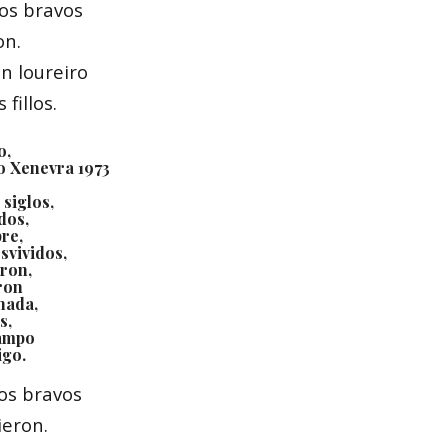
os bravos
on.
n loureiro
 fillos.
o,
o Xenevra 1973
 siglos,
dos,
re,
svividos,
ron,
ron
chada,
s,
ampo
igo.
os bravos
ieron.