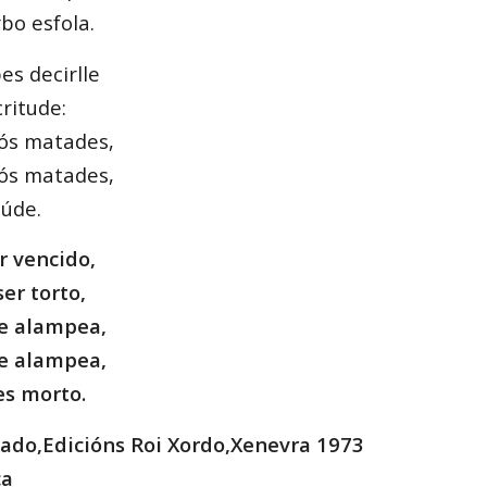
bo esfola.
es decirlle
critude:
ós matades,
ós matades,
úde.
r vencido,
er torto,
e alampea,
e alampea,
es morto.
ado,Edicións Roi Xordo,Xenevra 1973
ca