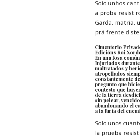
Soio unhos cant
a proba resistir
Garda, matria, u
prá frente distes
Cimenterio Privad
Edicións Roi Xord
En una fosa común
Injuriados durante
maltratados y heri
atropellados siemp
constantemente de
pregunto que hicie
contesto que huye
de la tierra desdi
sin pelear, vencido
abandonando el c
a la furia del enem
Solo unos cuant
la prueba resist