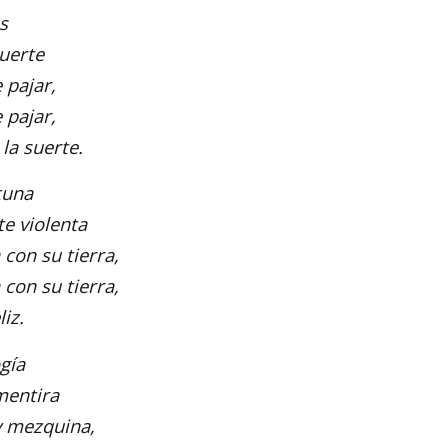
s
uerte
 pajar,
 pajar,
la suerte.
tuna
e violenta
con su tierra,
con su tierra,
iz.
gía
mentira
y mezquina,