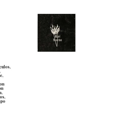
culos,
,
e,
ron
on
a,
os,
mpo