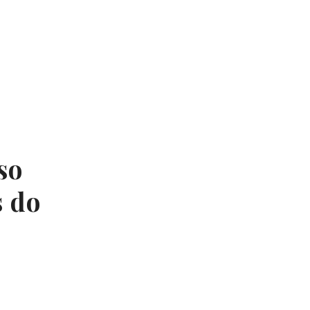
so
s do