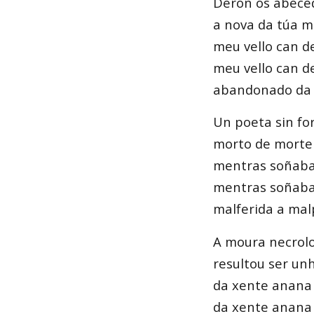
Deron os abece
a nova da túa m
meu vello can de
meu vello can de
abandonado da 
Un poeta sin fo
morto de morte
mentras soñaba 
mentras soñaba 
malferida a mal
A moura necrol
resultou ser unh
da xente anana
da xente anana