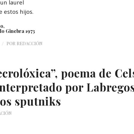
un laurel
e estos hijos.
o,
do Ginebra 1973
/
POR
REDACCIÓN
ecrolóxica”, poema de Cel
interpretado por Labrego
os sputniks
ACIÓN