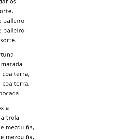
darios
orte,
 palleiro,
 palleiro,
sorte.
rtuna
 matada
coa terra,
coa terra,
pocada.
oxía
a trola
 e mezquiña,
 e mezquiña,