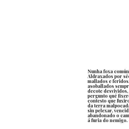
Nunha foxa común
Aldraxados por sé
mallados e feridos
asoballados sempr
decote desvividos,
pergunto qué fixe
contesto que fuxir
da terra malpocad
sin pelexar, vencid
abandonado o ca
á furia do nemigo.