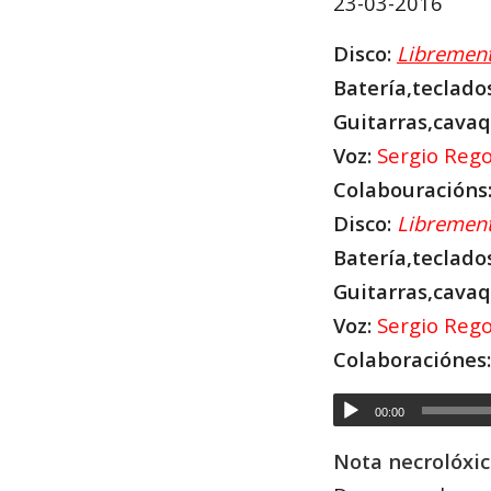
23-03-2016
Disco:
L
ibremen
Batería,teclado
Guitarras,cavaq
Voz:
Sergio Rego
Colabouracións
Disco:
Libremen
Batería,teclado
Guitarras,cavaq
Voz:
Sergio Rego
Colaboraciónes:
00:00
Nota necrolóxi