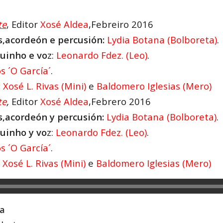
te
,
Editor
Xosé Aldea
,Febreiro 2016
s,acordeón e percusión:
Lydia Botana (Bolboreta)
.
uinho e vo
z:
Leonardo Fdez. (Leo)
.
s ´O García´
.
:
Xosé L. Rivas (Mini)
e
Baldomero Iglesias (Mero
)
te
,
Editor
Xosé Aldea
,Febrero 2016
s,acordeón y percusión:
Lydia Botana (Bolboreta)
.
uinho y vo
z:
Leonardo Fdez. (Leo)
.
s ´O García´
.
Xosé L. Rivas (Mini)
e
Baldomero Iglesias (Mero)
ca