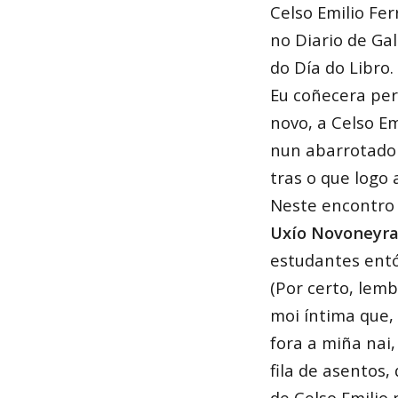
Celso Emilio Fer
no Diario de Ga
do Día do Libro.
Eu coñecera pe
novo, a Celso E
nun abarrotado r
tras o que logo 
Neste encontro
Uxío Novoneyr
estudantes entó
(Por certo, lem
moi íntima que, 
fora a miña nai,
fila de asentos
de Celso Emilio 