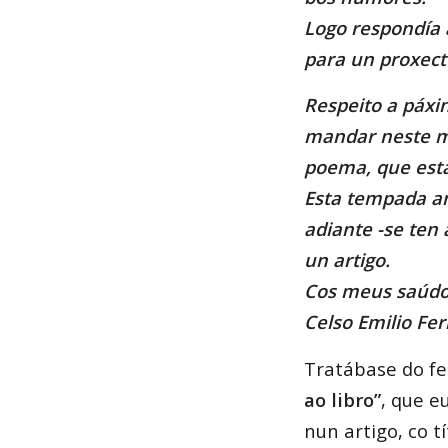
Logo respondía 
para un proxec
Respeito a páxin
mandar neste 
poema, que está
Esta tempada a
adiante -se ten
un artigo.
Cos meus saúdos
Celso Emilio Fer
Tratábase do 
ao libro”
, que 
nun artigo, co t