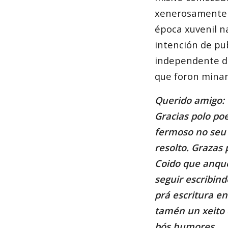
xenerosamente 
época xuvenil n
intención de pu
independente do
que foron minan
Querido amigo:
Gracias polo poe
fermoso no seu 
resolto. Grazas
Coido que anque
seguir escribind
prá escritura en
tamén un xeito 
bós humores.