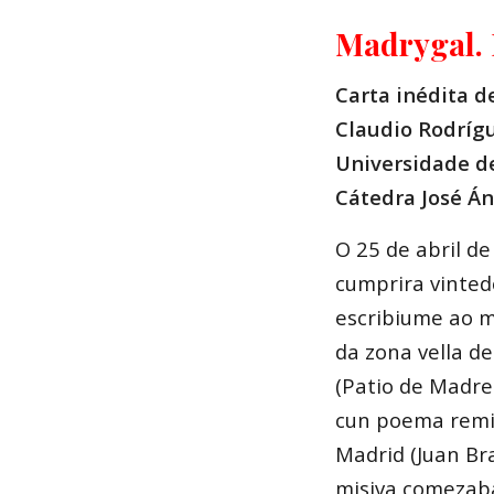
Madrygal. 
Carta inédita d
Claudio Rodríg
Universidade d
Cátedra José Án
O 25 de abril d
cumprira vintedo
escribiume ao m
da zona vella d
(Patio de Madre
cun poema remit
Madrid (Juan Bra
misiva comezab