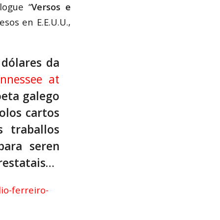
logue “
Versos e
sos en E.E.U.U.,
dólares da
ennessee at
oeta galego
olos cartos
 traballos
para seren
restatais…
io-ferreiro-