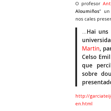
O profesor
Ant
Aloumiños
” un 
nos cales presen
…
Hai uns 
universid
Martin
, pa
Celso Emil
que perci
sobre dou
presentado
http://garciatei
en.html