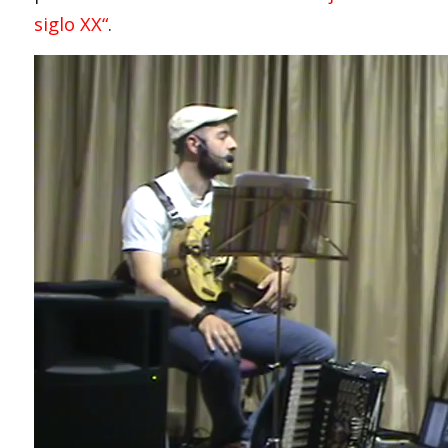
siglo XX
“
.