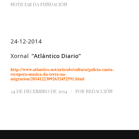
NOTICIAS DA FUNDACIÓN
24-12-2014
Xornal
“Atlántico Diario”
http://www.atlantico.net/articulo/cultura/galicia-canta-
recupera-musica-da-terra-na-
migracion/20141223092632452591.html
/
24 DE DECEMBRO DE 2014
POR
REDACCIÓN