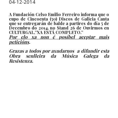
04-12-2014
A Fundación Celso Emilio Ferreiro informa que o
cupo de Cincoenta (50) Discos de Galicia Canta
que se entregarán de balde a partires do día 5 de
Decembro do 2014, no Stand 26 de Ouvirmos en
CULTURGAL,”XA ESTÁ COMPLETO.”
Por elo xa non é posíbel aceptar mais
peticións
.
Grazas a todos por axudarnos a difundir esta
Obra senlleira da Música Galega da
Resistenza
.