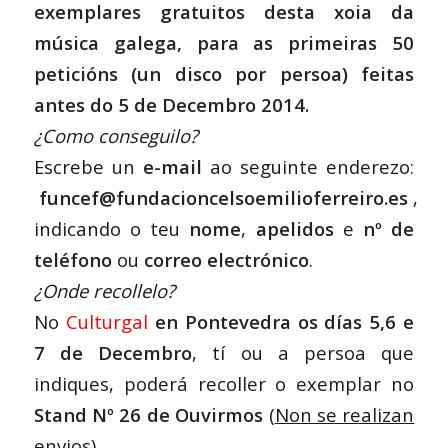
exemplares gratuitos desta xoia da
música galega, para as primeiras 50
peticións (un disco por persoa) feitas
antes do 5 de Decembro 2014.
¿Como conseguilo?
Escrebe un
e-mail
ao seguinte enderezo:
f
uncef@fundacioncelsoemilioferreiro.es
,
indicando o teu
nome
,
apelidos
e
nº de
teléfono
ou
correo electrónico
.
¿Onde recollelo?
No
Culturgal
en Pontevedra os días 5,6 e
7 de Decembro
, tí ou a persoa que
indiques, poderá recoller o exemplar no
Stand Nº 26 de Ouvirmos
(
Non se realizan
envios
).