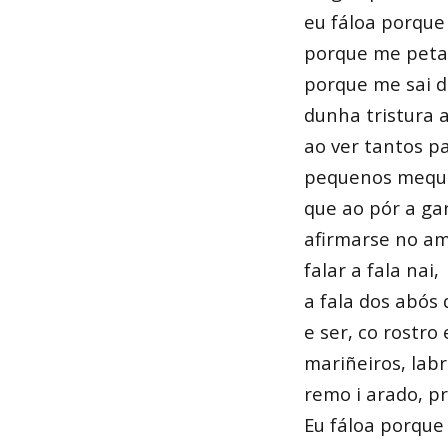
eu fáloa porque
porque me peta
porque me sai d
dunha tristura
ao ver tantos p
pequenos mequet
que ao pór a ga
afirmarse no am
falar a fala nai,
a fala dos abós
e ser, co rostro
mariñeiros, lab
remo i arado, pr
Eu fáloa porque