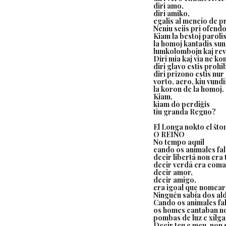
diri amo,
diri amiko,
egalis al mencio de p
Neniu sciis pri ofendo
Kiam la bestoj parolis
la homoj kantadis su
lumkolombojn kaj rev
Diri mia kaj via ne k
diri glavo estis prohib
diri prizono estis nu
vorto, aero, kiu vundi
la koron de la homoj.
Kiam,
kiam do perdiĝis
tiu granda Regno?
El Longa nokto el ŝto
O REINO
No tempo aquil
cando os animales fa
decir libertá non era t
decir verdá era coma 
decir amor,
decir amigo,
era igoal que nomear
Ninguén sabía dos al
Cando os animales fa
os homes cantaban n
pombas de luz e xílga
Decir teu e meu, non 