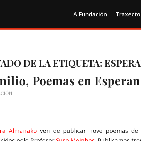
A Fundación
Traxecto
TADO DE LA ETIQUETA:
ESPER
milio, Poemas en Esperan
ACIÓN
tra Almanako
ven de publicar nove poemas de C
cidos polo Profesor
Suso Moinhos
. Publicamos tre