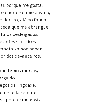
 sí, porque me gosta,
 e quero e dame a gana;
e dentro, alá do fondo
 aceda que me abrangue
atufos desleigados,
refes sin raíces
rabata xa non saben
or dos devanceiros,
 que temos mortos,
 erguido,
regos da lingoaxe,
oa e rella sempre.
 sí, porque me gosta