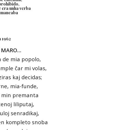
prohibido,
e era unha verba
ue mancaba
a 1962
A MARO…
n de mia popolo,
imple ĉar mi volas,
iras kaj decidas;
rne, mia-funde,
o min premanta
noj liliputaj,
uloj senradikaj,
 en kompleto snoba