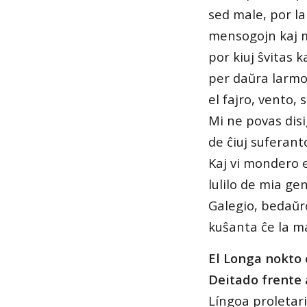
sed male, por la
mensogojn kaj m
por kiuj ŝvitas k
per daŭra larmofl
el fajro, vento, 
Mi ne povas disi
de ĉiuj suferant
Kaj vi mondero e
lulilo de mia ge
Galegio, bedaŭr
kuŝanta ĉe la ma
El Longa nokto 
Deitado frente
Língoa proletar