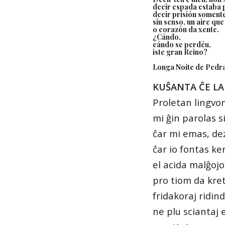
decir espada estaba 
decir prisión soment
sin senso, un aire q
o corazón da xente.
¿Cándo,
cándo se perdéu,
iste gran Reino?
Longa Noite de Pedr
KUŜANTA ĈE L
Proletan lingvo
mi ĝin parolas s
ĉar mi emas, dez
ĉar io fontas ke
el acida malĝoj
pro tiom da krete
fridakoraj ridind
ne plu sciantaj