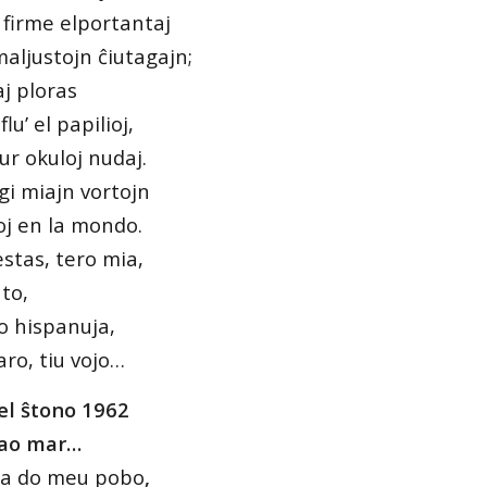
 firme elportantaj
aljustojn ĉiutagajn;
aj ploras
u’ el papilioj,
sur okuloj nudaj.
gi miajn vortojn
oj en la mondo.
stas, tero mia,
nto,
o hispanuja,
ro, tiu vojo…
el ŝtono 1962
 ao mar…
ia do meu pobo
,