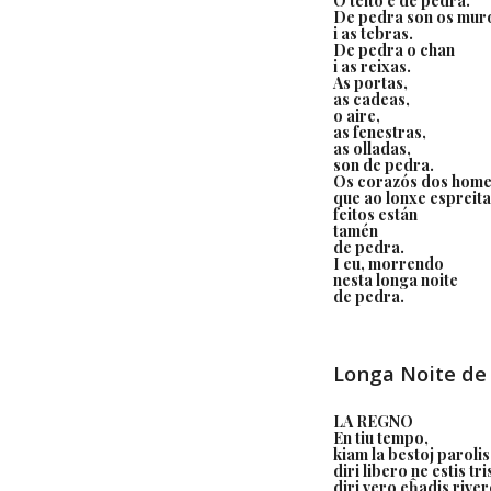
O teito é de pedra.
De pedra son os mur
i as tebras.
De pedra o chan
i as reixas.
As portas,
as cadeas,
o aire,
as fenestras,
as olladas,
son de pedra.
Os corazós dos hom
que ao lonxe espreit
feitos están
tamén
de pedra.
I eu, morrendo
nesta longa noite
de pedra.
Longa Noite de
LA REGNO
En tiu tempo,
kiam la bestoj parolis
diri libero ne estis tri
diri vero eĥadis river