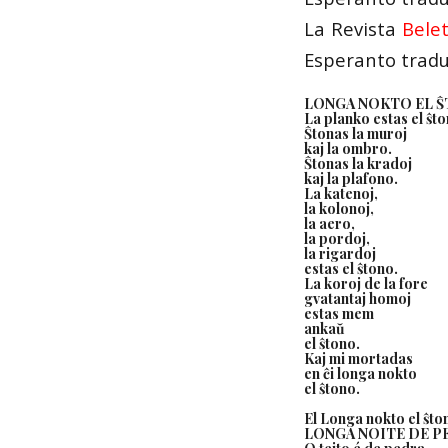
La Revista
Bele
Esperanto tradu
LONGA NOKTO EL 
La planko estas el ŝto
Ŝtonas la muroj
kaj la ombro.
Ŝtonas la kradoj
kaj la plafono.
La katenoj,
la kolonoj,
la aero,
la pordoj,
la rigardoj
estas el ŝtono.
La koroj de la fore
gvatantaj homoj
estas mem
ankaŭ
el ŝtono.
Kaj mi mortadas
en ĉi longa nokto
el ŝtono.
El Longa nokto el ŝto
LONGA NOITE DE P