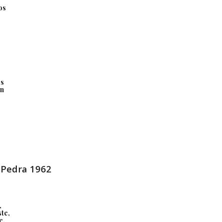
os
es
an
 Pedra 1962
,
ste,
e,