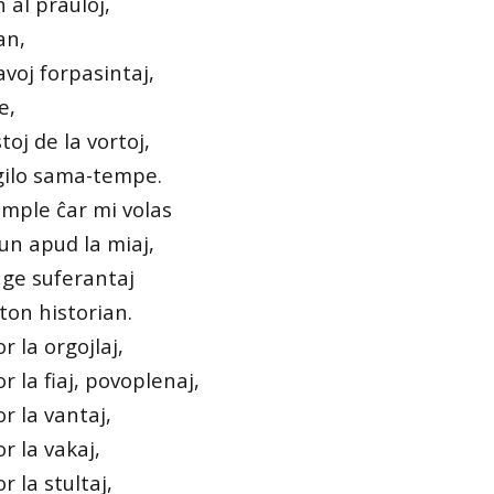
 al prauloj,
an,
avoj forpasintaj,
e,
toj de la vortoj,
ugilo sama-tempe.
imple ĉar mi volas
nun apud la miaj,
nge suferantaj
ton historian.
r la orgojlaj,
r la fiaj, povoplenaj,
r la vantaj,
r la vakaj,
r la stultaj,