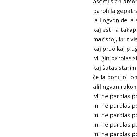
aserti sian amon
paroli la gepatr
la lingvon de la 
kaj esti, altakap
maristoj, kultivis
kaj pruo kaj pl
Mi ĝin parolas s
kaj ŝatas stari 
ĉe la bonuloj lo
alilingvan rakon
Mi ne parolas po
mi ne parolas po
mi ne parolas po
mi ne parolas po
mi ne parolas po