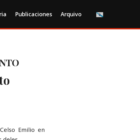
ria
Publicaciones
Arquivo
ANTO
to
elso Emilio en
s deles.