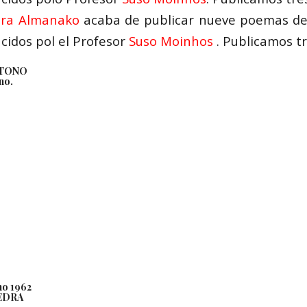
tra Almanako
acaba de publicar nueve poemas de 
cidos pol el Profesor
Suso Moinhos
. Publicamos tr
ŜTONO
no.
no 1962
EDRA