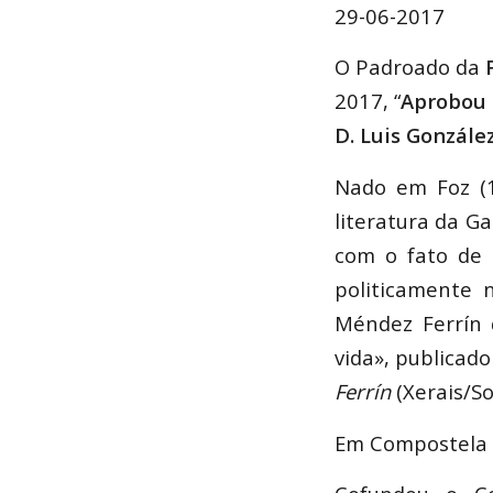
29-06-2017
O Padroado da
F
2017, “
Aprobou 
D. Luis Gonzále
Nado em Foz (1
literatura da G
com o fato de 
politicamente 
Méndez Ferrín 
vida», publicad
Ferrín
(Xerais/So
Em Compostela t