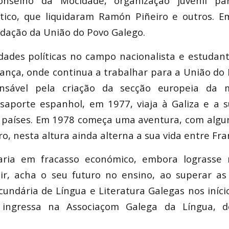
nselho da Mocidade, organização juvenil pa
ítico, que liquidaram Ramón Piñeiro e outros. E
ndação da União do Povo Galego.
idades políticas no campo nacionalista e estudan
França, onde continua a trabalhar para a União do 
onsável pela criação da secção europeia da
aporte espanhol, em 1977, viaja à Galiza e a s
 países. Em 1978 começa uma aventura, com algu
iro, nesta altura ainda alterna a sua vida entre Fra
baria em fracasso económico, embora lograsse 
uir, acha o seu futuro no ensino, ao superar a
cundária de Língua e Literatura Galegas nos início
 ingressa na Associaçom Galega da Língua, de