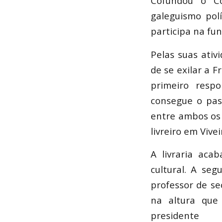
Cofundou o Co
galeguismo pol
participa na fu
Pelas suas ativ
de se exilar a 
primeiro resp
consegue o pass
entre ambos os
livreiro em Vive
A livraria aca
cultural. A seg
professor de se
na altura que
presidente