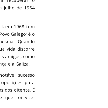
ra recuperar o
m julho de 1964
til, em 1968 tem
Povo Galego; é o
 mesma. Quando
ua vida discorre
ns amigos, como
nça e a Galiza.
notável sucesso
s oposições para
s dos oitenta. É
 que foi vice-