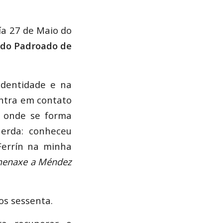
a 27 de Maio do
 do Padroado de
identidade e na
entra em contato
o onde se forma
uerda: conheceu
Ferrín na minha
menaxe a Méndez
os sessenta.