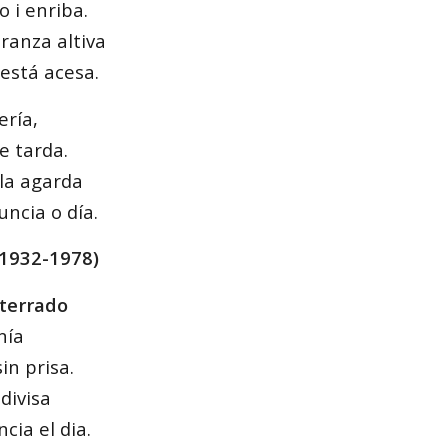
 i enriba.
ranza altiva
está acesa.
ería,
e tarda.
la agarda
ncia o día.
(1932-1978)
sterrado
nía
in prisa.
divisa
cia el dia.