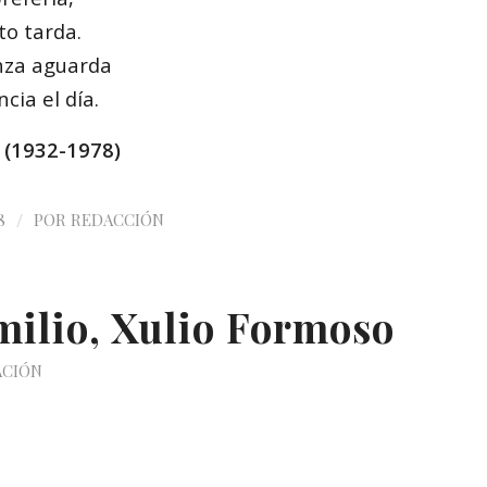
to tarda.
nza aguarda
cia el día.
 (
1932-1978)
/
8
POR
REDACCIÓN
milio, Xulio Formoso
ACIÓN