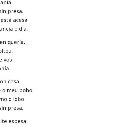
xanía
in presa.
 está acesa
ncia o día.
en quería,
oltou.
e vou
nía.
non cesa
e o meu pobo.
mo o lobo
in presa.
ite espesa,