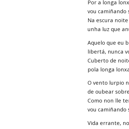
Por a longa lon
vou camiñando s
Na escura noite
unha luz que anu
Aquelo que eu b
libertá, nunca v
Cuberto de noit
pola longa lonxa
O vento lurpio 
de oubear sobr
Como non lle te
vou camiñando s
Vida errante, no