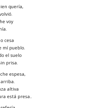
ien quería,
volvió.
he voy
nía.
no cesa
 mí pueblo.
o el suelo
in prisa.
oche espesa,
arriba.
za altiva
ra está presa..
refería,