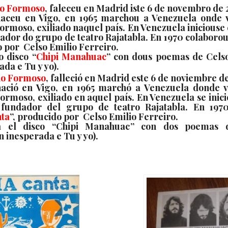
io Formoso
, faleceu en Madrid iste 6 de novembro de 
aceu en Vigo, en 1965 marchou a Venezuela onde vi
Formoso, exiliado naquel país. En Venezuela inicious
dor do grupo de teatro Rajatabla. En 1970 colaborou
o por Celso Emilio Ferreiro.
o disco “
Chipi Manahuac
” con dous poemas de Celso
da e Tu y yo).
io Formoso
, falleció en Madrid este 6 de noviembre d
ació en Vigo, en 1965 marchó a Venezuela donde vi
Formoso, exiliado en aquel país. En Venezuela se ini
fundador del grupo de teatro Rajatabla. En 1970
nta
”, producido por Celso Emilio Ferreiro.
a el disco “
Chipi Manahuac
” con dos poemas d
 inesperada e Tu y yo).