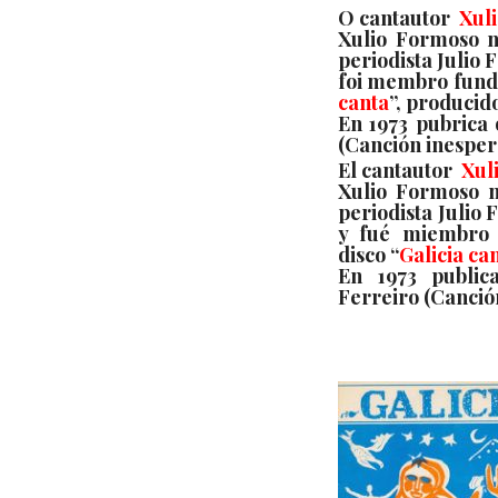
O cantautor
Xul
Xulio Formoso n
periodista Julio 
foi membro funda
canta
”
, producid
En 1973 pubrica 
(Canción inespera
El cantautor
Xul
Xulio Formoso n
periodista Julio 
y fué miembro 
disco “
Galicia ca
En 1973 public
Ferreiro (Canción