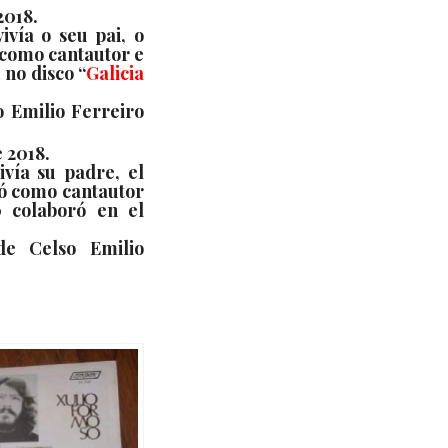
2018.
vía o seu pai, o
e como cantautor e
 no disco
“
Galicia
 Emilio Ferreiro
e 2018.
vía su padre, el
ció como cantautor
 colaboró en el
e Celso Emilio