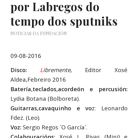
por Labregos do
tempo dos sputniks
NOTICIAS DA FUNDACIÓN
09-08-2016
Disco:
L
ibremente
,
Editor
Xosé
Aldea
,Febreiro 2016
Batería,teclados,acordeón e percusión:
Lydia Botana (Bolboreta)
.
Guitarras,cavaquinho e vo
z:
Leonardo
Fdez. (Leo)
.
Voz:
Sergio Regos ´O García´
.
Colabouracións:
Xosé L. Rivas (Mini)
e