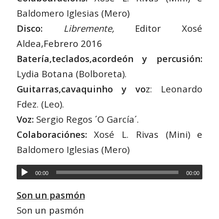
Baldomero Iglesias (Mero
)
Disco:
Libremente
,
Editor
Xosé
Aldea
,Febrero 2016
Batería,teclados,acordeón y percusión:
Lydia Botana (Bolboreta)
.
Guitarras,cavaquinho y vo
z:
Leonardo
Fdez. (Leo)
.
Voz:
Sergio Regos ´O García´
.
Colaboraciónes:
Xosé L. Rivas (Mini)
e
Baldomero Iglesias (Mero)
00:00
00:00
Son un pasmón
Son un pasmón