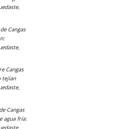
quedaste,
 de Cangas
n:
quedaste,
bre Cangas
 tejían
quedaste,
 de Cangas
 agua fría:
quedaste,