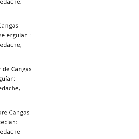
uedache,
 Cangas
e erguian :
uedache,
r de Cangas
guían:
uedache,
bre Cangas
ecían:
quedache