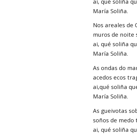
ai, qué soliña q
María Soliña.
Nos areales de
muros de noite s
ai, qué soliña q
María Soliña.
As ondas do ma
acedos ecos tra
ai,qué soliña q
María Soliña.
As gueivotas so
soños de medo t
ai, qué soliña 