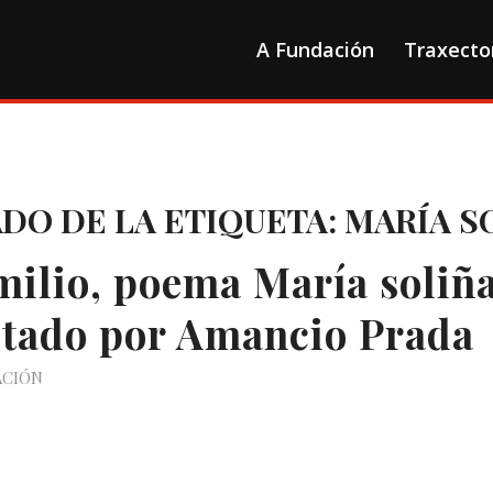
A Fundación
Traxecto
ADO DE LA ETIQUETA:
MARÍA S
milio, poema María soliñ
etado por Amancio Prada
ACIÓN