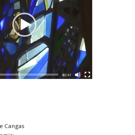
02:47
de Cangas