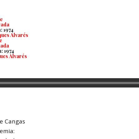
te
rada
n
: 1974
ques Alvarés
e
ada
n
: 1974
ues Alvarés
de Cangas
xemia: