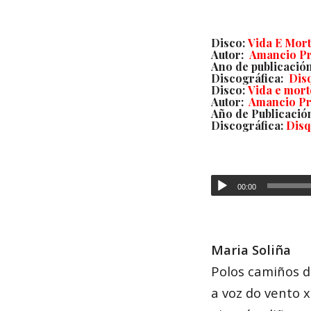
Disco
:
Vida E Mor
Auto
r:
Amancio P
Ano de publicació
Discográfica
:
Dis
Disco
:
Vida e mort
Autor
:
Amancio Pr
Año de Publicació
Discográfica
:
Disq
00:00
Maria Soliña
Polos camiños 
a voz do vento 