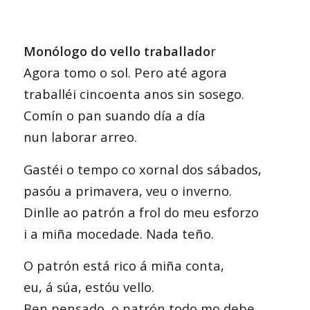
Monólogo do vello traballado
r
Agora tomo o sol. Pero até agora
traballéi cincoenta anos sin sosego.
Comín o pan suando día a día
nun laborar arreo.
Gastéi o tempo co xornal dos sábados,
pasóu a primavera, veu o inverno.
Dinlle ao patrón a frol do meu esforzo
i a miña mocedade. Nada teño.
O patrón está rico á miña conta,
eu, á súa, estóu vello.
Ben pensado, o patrón todo mo debe.