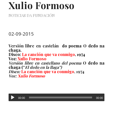
Xulio Formoso
NOTICIAS DA FUNDACIÓN
02-09-2015
Versión libre en castelán
do poema
O dedo na
chaga.
Disco:
La canción que va conmigo
,
1974
Voz:
Xulio Formoso
Versión libre en castellano
del poema
O dedo na
chaga (“
El dedo en la llaga”)
Disco:
La canción que va conmigo
, 1974
Voz:
Xulio Formoso
00:00
00:00