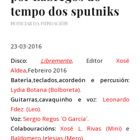
tempo dos sputniks
NOTICIAS DA FUNDACIÓN
23-03-2016
Disco:
L
ibremente
,
Editor
Xosé
Aldea
,Febreiro 2016
Batería,teclados,acordeón e percusión:
Lydia Botana (Bolboreta)
.
Guitarras,cavaquinho e vo
z:
Leonardo
Fdez. (Leo)
.
Voz:
Sergio Regos ´O García´
.
Colabouracións:
Xosé L. Rivas (Mini)
e
Baldomero Iglesias (Mero
)