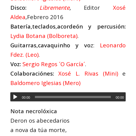
Disco:
Libremente
,
Editor
Xosé
Aldea
,Febrero 2016
Batería,teclados,acordeón y percusión:
Lydia Botana (Bolboreta)
.
Guitarras,cavaquinho y vo
z:
Leonardo
Fdez. (Leo)
.
Voz:
Sergio Regos ´O García´
.
Colaboraciónes:
Xosé L. Rivas (Mini)
e
Baldomero Iglesias (Mero)
00:00
00:00
Nota necrolóxica
Deron os abecedarios
a nova da túa morte,