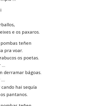
i
rballos,
peixes e os paxaros.
 pombas teñen
ia pra voar.
rabucos os poetas.
r …
n derramar bágoas.
r …
 cando hai sequía
 os pantanos.
 pombas teñen