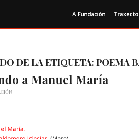
A Fundación
Traxecto
ADO DE LA ETIQUETA:
POEMA 
ndo a Manuel María
ACIÓN
el María.
aldomero Iglesias.
(Mero)