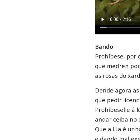
Bando
Prohíbese, por o
que medren por
as rosas do xard
Dende agora as
que pedir licenc
Prohíbeselle á l
andar ceiba no 
Que a lúa é unh
e dando mal ex