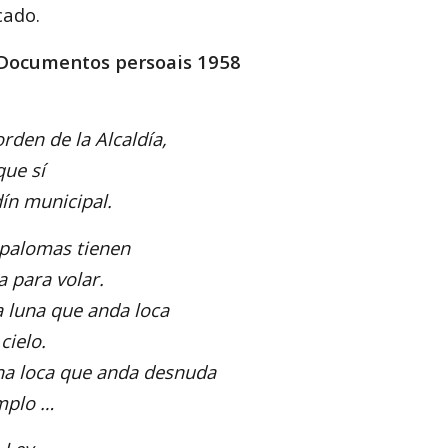
cado.
Documentos persoais
1958
rden de la Alcaldía,
ue sí
dín municipal.
 palomas tienen
a para volar.
a luna que anda loca
cielo.
na loca que anda desnuda
mplo …