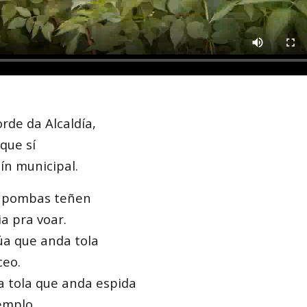
rde da Alcaldía,
que sí
ín municipal.
 pombas teñen
ia pra voar.
úa que anda tola
ceo.
a tola que anda espida
emplo …