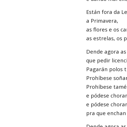
Están fora da Le
a Primavera,
as flores e os ca
as estrelas, os 
Dende agora as
que pedir licenc
Pagarán polos t
Prohíbese soña
Prohíbese tamé
e pódese chora
e pódese chorar
pra que enchan
Dende agora as