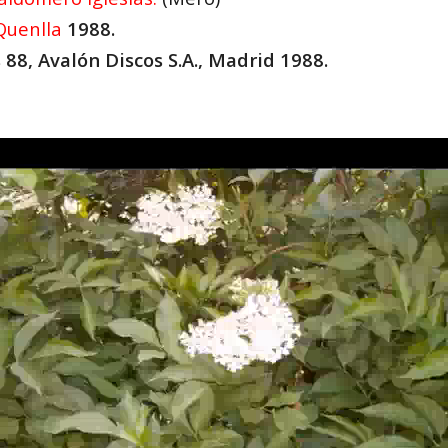
Quenlla
1988.
 88, Avalón Discos S.A., Madrid 1988.