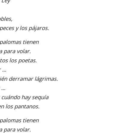
 Ley
obles,
 peces y los pájaros.
 palomas tienen
a para volar.
os los poetas.
r …
ién derramar lágrimas.
r …
r cuándo hay sequía
en los pantanos.
 palomas tienen
a para volar.