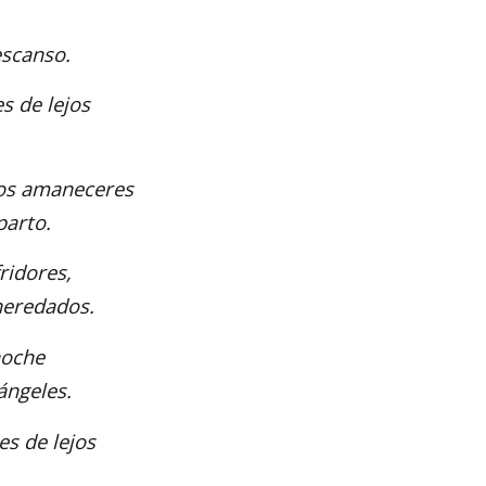
escanso.
s de lejos
los amaneceres
parto.
ridores,
heredados.
noche
ángeles.
es de lejos