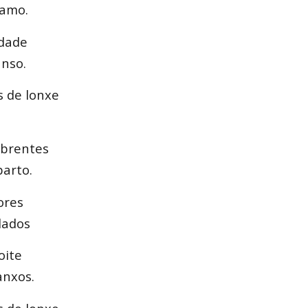
ramo.
rdade
nso.
s de lonxe
abrentes
parto.
ores
dados
oite
anxos.