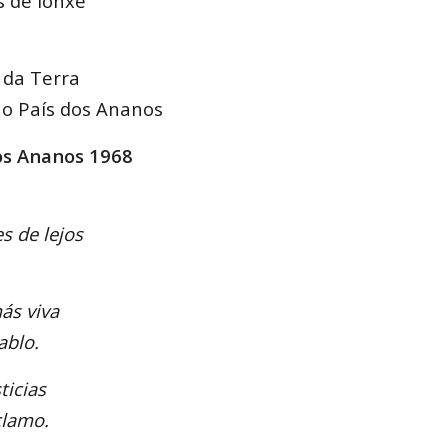
s de lonxe
 da Terra
e o País dos Ananos
os Ananos 1968
s de lejos
ás viva
ablo.
ticias
clamo.