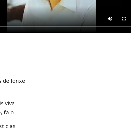
s de lonxe
s viva
 falo.
ticias