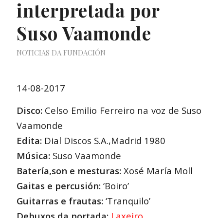
interpretada por
Suso Vaamonde
NOTICIAS DA FUNDACIÓN
14-08-2017
Disco:
Celso Emilio Ferreiro na voz de Suso
Vaamonde
Edita:
Dial Discos S.A.,Madrid 1980
Música:
Suso Vaamonde
Batería,son e mesturas:
Xosé María Moll
Gaitas e percusión:
‘Boiro’
Guitarras e frautas:
‘Tranquilo’
Debuxos da portada:
Laxeiro