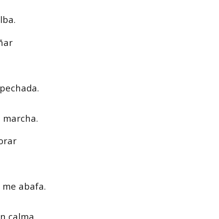
lba.
ñar
 pechada.
n marcha.
orar
 me abafa.
n calma.