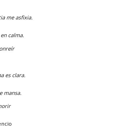
ia me asfixia.
 en calma.
onreír
 es clara.
ne mansa.
orir
lencio