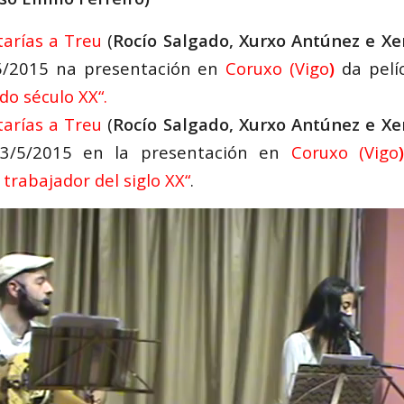
arías a Treu
(
Rocío Salgado, Xurxo Antúnez e X
5/2015 na presentación en
Coruxo (Vigo
)
da pelí
do século XX
“.
arías a Treu
(
Rocío Salgado, Xurxo Antúnez e X
23/5/2015 en la presentación en
Coruxo (Vigo
)
trabajador del siglo XX
“
.