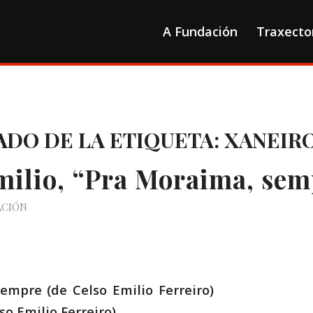
A Fundación
Traxecto
ADO DE LA ETIQUETA:
XANEIRO
milio, “Pra Moraima, sem
ACIÓN
, sempre (de Celso Emilio Ferreiro) P
so Emilio Ferreiro)