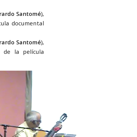
erardo Santomé
),
cula documental
erardo Santomé
),
de la película