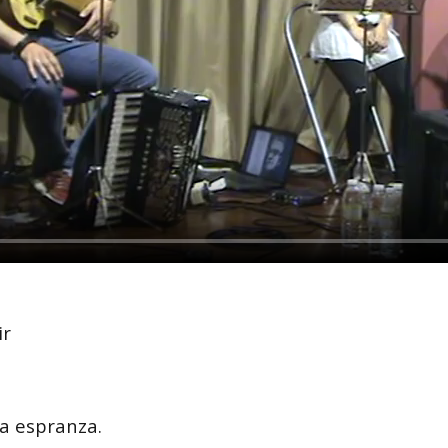
ir
a espranza.