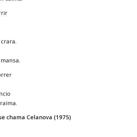
rir
crara.
 mansa.
rrer
ncio
raima.
e chama Celanova (1975)