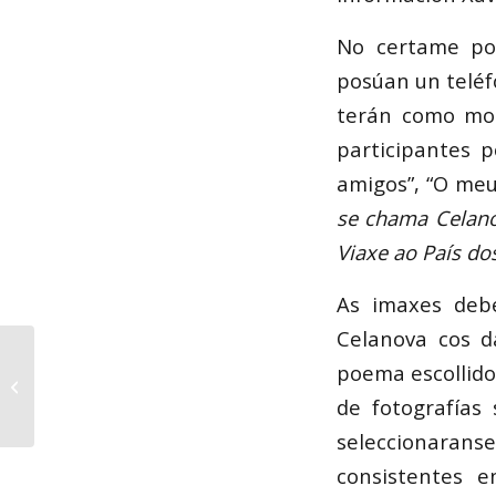
No certame po
posúan un teléf
terán como moti
participantes 
amigos”, “O meu
se chama Celan
Viaxe ao País d
As imaxes debe
Celanova cos d
O Parlamento declara
poema escollido 
o 2012 ano Celso
de fotografías
Emilio Ferreiro
seleccionarans
consistentes e