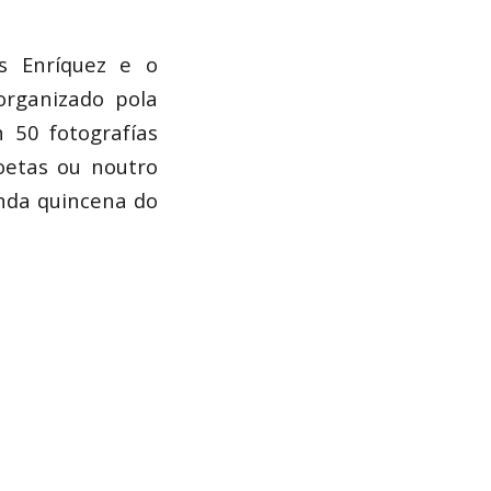
s Enríquez e o
organizado pola
 50 fotografías
oetas ou noutro
nda quincena do