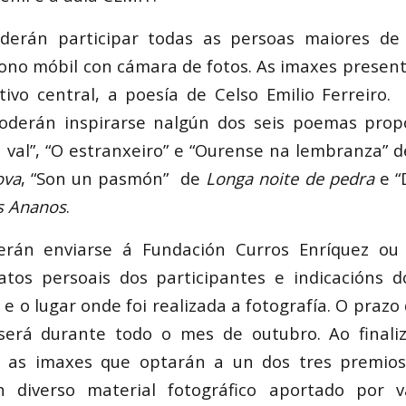
derán participar todas as persoas maiores de
ono móbil con cámara de fotos. As imaxes presen
vo central, a poesía de Celso Emilio Ferreiro.
poderán inspirarse nalgún dos seis poemas prop
 val”, “O estranxeiro” e “Ourense na lembranza” 
ova
, “Son un pasmón” de
Longa noite de pedra
e “
os Ananos
.
rán enviarse á Fundación Curros Enríquez ou
atos persoais dos participantes e indicacións 
e o lugar onde foi realizada a fotografía. O praz
 será durante todo o mes de outubro. Ao finaliz
e as imaxes que optarán a un dos tres premios
n diverso material fotográfico aportado por v