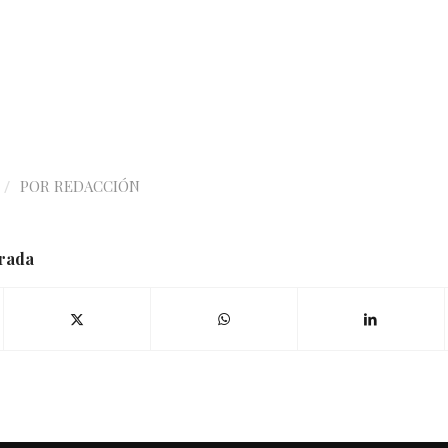
/
POR
REDACCIÓN
trada