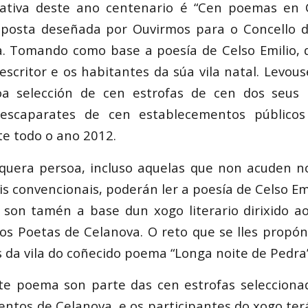
ciativa deste ano centenario é “Cen poemas en 
oposta deseñada por Ouvirmos para o Concello d
a. Tomando como base a poesía de Celso Emilio, 
escritor e os habitantes da súa vila natal. Levou
oa selección de cen estrofas de cen dos seu
 escaparates de cen establecementos públicos
e todo o ano 2012.
alquera persoa, incluso aquelas que non acuden 
ais convencionais, poderán ler a poesía de Celso Emi
son tamén a base dun xogo literario dirixido ao
dos Poetas de Celanova. O reto que se lles propón 
 da vila do coñecido poema “Longa noite de Pedra”
ste poema son parte das cen estrofas selecciona
ntos de Celanova, e os participantes do xogo ter