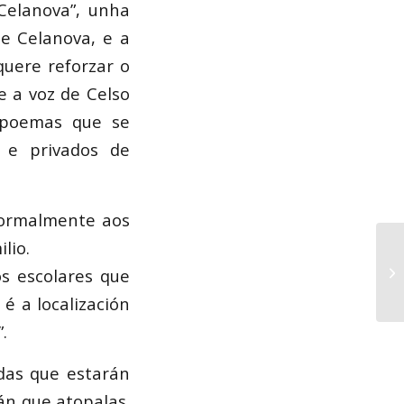
Celanova”, unha
e Celanova, e a
quere reforzar o
se a voz de Celso
s poemas que se
 e privados de
normalmente aos
lio.
s escolares que
é a localización
.
das que estarán
án que atopalas.