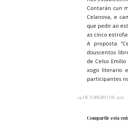
Contarán cun m
Celanova, e can
que pedir ao es
as cinco estrof
A proposta “C
douscentos libr
de Celso Emilio
xogo literario
participantes n
14 DE XANEIRO DE 2012
Compartir esta en