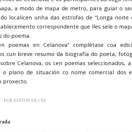
apa, a modo de mapa de metro, para guiar o seu
do localicen unha das estrofas de “Longa noite
tablecemento correspondente que lles sele o map
as do poema.
en poemas en Celanova” complétase coa edici
os cun breve resumo da biografía do poeta, fotog
 sobre Celanova, os cen poemas seleccionados, 
 e o plano de situación co nome comercial dos 
o proxecto.
/
POR
EDITOR DE CEF
trada