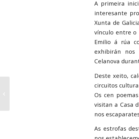
A primeira ini
interesante pr
Xunta de Galici
vínculo entre o 
Emilio á rúa c
exhibirán nos
Celanova durant
Deste xeito, c
circuitos cultur
Dous poemas inéditos
Os cen poemas 
de Celso Emilio
visitan a Casa 
nos escaparates
As estrofas de
nos estableceme