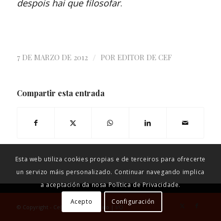
despois hai que filosofar
.
/
7 DE MARZO DE 2012
POR
EDITOR DE CEF
Compartir esta entrada
Política de Privacidade
Aviso Legal e Condicións de uso
Esta web utiliza cookies propias e de terceiros para ofrecerte
un servizo máis personalizado. Continuar navegando implica
a aceptación da nosa Política de Privacidade.
Acepto
Configuración
© Copyright - Celso Emilio Ferreiro |
I/O