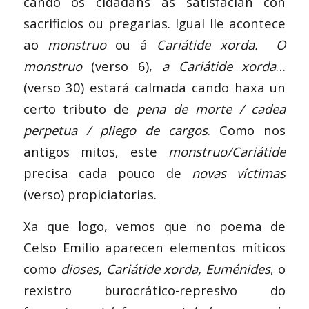
cando os cidadáns as satisfacían con
sacrificios ou pregarias. Igual lle acontece
ao
monstruo
ou á
Cariátide xorda.
O
monstruo
(verso 6),
a Cariátide xorda
…
(verso 30) estará calmada cando haxa un
certo tributo de
pena de morte / cadea
perpetua / pliego de cargos
. Como nos
antigos mitos, este
monstruo/Cariátide
precisa cada pouco de
novas víctimas
(verso) propiciatorias.
Xa que logo, vemos que no poema de
Celso Emilio aparecen elementos míticos
como
dioses, Cariátide xorda, Euménides
, o
rexistro burocrático-represivo do