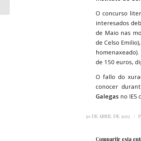
vídeo-creacións da
comunidade...
O concurso lite
interesados deb
de Maio nas mo
de Celso Emilio
homenaxeado). 
de 150 euros, d
O fallo do xur
conocer duran
Galegas
no IES 
/
30 DE ABRIL DE 2012
Compartir esta en