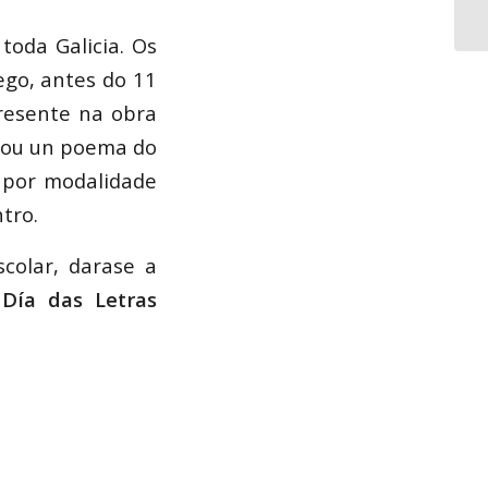
toda Galicia. Os
ego, antes do 11
resente na obra
a ou un poema do
 por modalidade
tro.
colar, darase a
o
Día das Letras