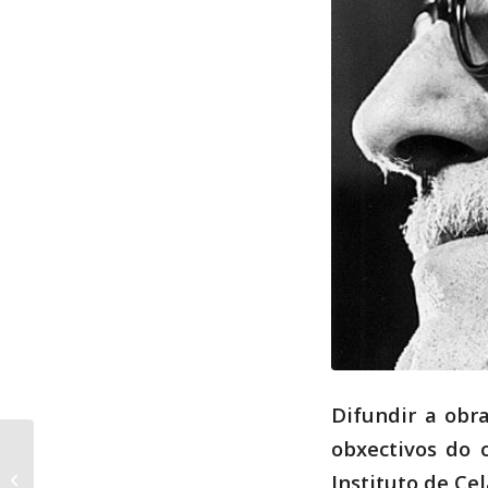
Difundir a obr
obxectivos do 
No Día do Libro con
Celso Emilio Ferreiro:
Instituto de Ce