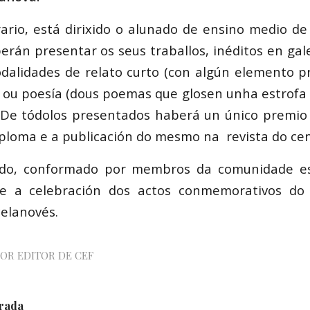
rario, está dirixido o alunado de ensino medio de 
erán presentar os seus traballos, inéditos en gal
dalidades de relato curto (con algún elemento p
), ou poesía (dous poemas que glosen unha estrof
De tódolos presentados haberá un único premio
iploma e a publicación do mesmo na revista do cen
ado, conformado por membros da comunidade es
te a celebración dos actos conmemorativos d
celanovés.
POR
EDITOR DE CEF
trada