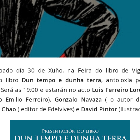
do día 30 de Xuño, na Feira do libro de Vig
o libro
Dun tempo e dunha terra
, antoloxía 
. Será as 19:00 e estarán no acto
Luis Ferreiro Lo
o Emilio Ferreiro),
Gonzalo Navaza
( o autor d
o Chao
( editor de Edelvives) e
David Pintor
(Ilustrad