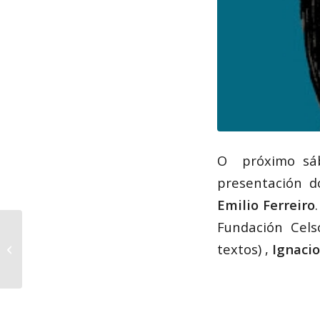
O próximo sába
presentación d
Emilio Ferreiro
Fundación Cels
Placa conmemorativa
textos) ,
Ignaci
na casa natal de Celso
Emilio en Celanova