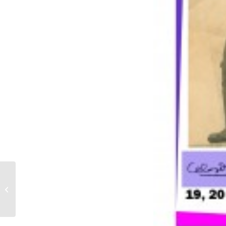
Presentación do libro
"Cartafol de soños,
homenaxe a Celso
Emilio Ferreiro...