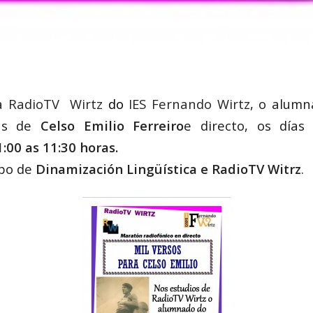
a
RadioTV Wirtz
do
IES Fernando Wirtz
, o alumn
as de
Celso Emilio Ferreiro
e directo, os día
00 as 11:30 horas.
po de
Dinamización Lingüística e RadioTV Witrz
.