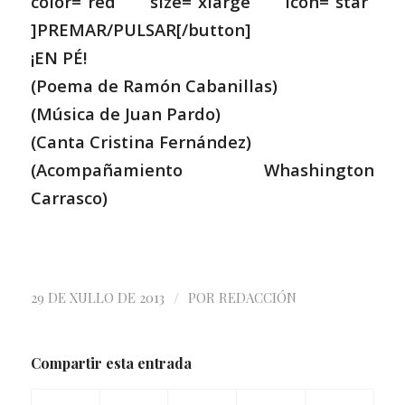
color=”red” size=”xlarge” icon=”star”
]PREMAR/PULSAR[/button]
¡EN PÉ!
(Poema de
Ramón Cabanillas
)
(Música de
Juan Pardo
)
(Canta Cristina Fernández)
(Acompañamiento
Whashington
Carrasco)
/
29 DE XULLO DE 2013
POR
REDACCIÓN
Compartir esta entrada