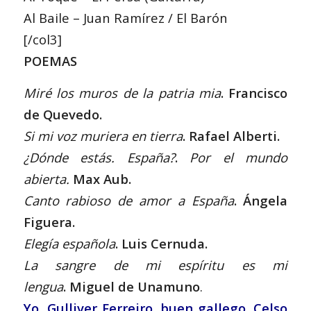
Al Baile – Juan Ramírez / El Barón
[/col3]
POEMAS
Miré los muros de la patria mia
. Francisco
de Quevedo.
Si mi voz muriera en tierra
. Rafael Alberti.
¿Dónde estás. España?
.
Por el mundo
abierta.
Max Aub.
Canto rabioso de amor a España
. Ángela
Figuera.
Elegía española
. Luis Cernuda.
La sangre de mi espíritu es mi
lengua
. Miguel de Unamuno
.
Yo, Gulliver Ferreiro, buen gallego. Celso