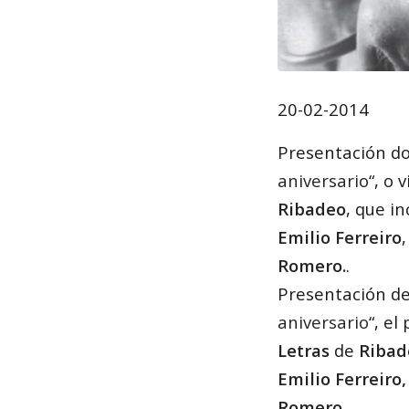
20-02-2014
Presentación do
aniversario
“, o 
Ribadeo
, que i
Emilio Ferreiro
Romero.
.
Presentación del
aniversario
“, e
Letras
de
Riba
Emilio Ferreiro,
Romero.