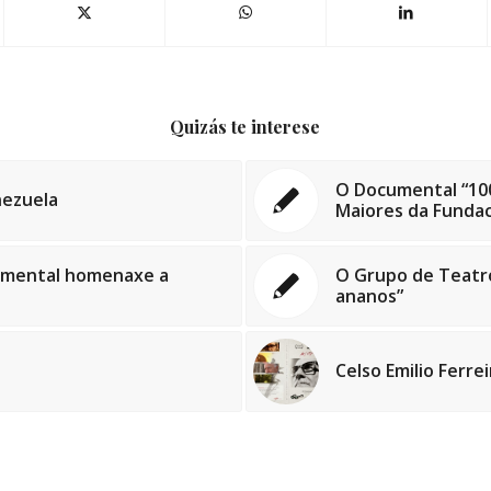
Quizás te interese
O Documental “100
nezuela
Maiores da Fundac
cumental homenaxe a
O Grupo de Teatro
ananos”
Celso Emilio Ferre