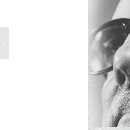
Celso Emilio noTeatro
Liceo de Salamanca