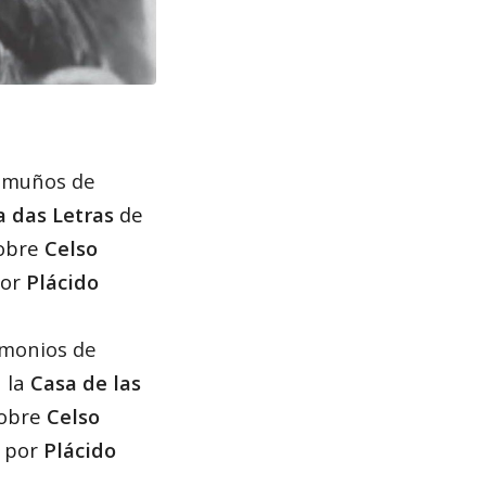
emuños de
a das Letras
de
sobre
Celso
por
Plácido
imonios de
n la
Casa de las
sobre
Celso
 por
Plácido