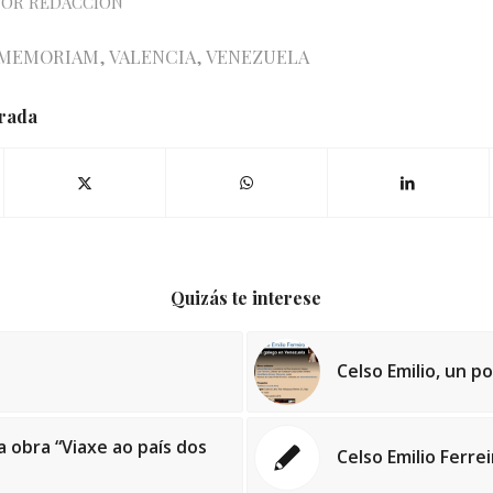
POR
REDACCIÓN
 MEMORIAM
,
VALENCIA
,
VENEZUELA
trada
Quizás te interese
Celso Emilio, un 
 obra “Viaxe ao país dos
Celso Emilio Ferre