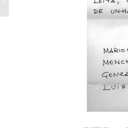
Mocedade” cantado por Benedicto
e Bib...