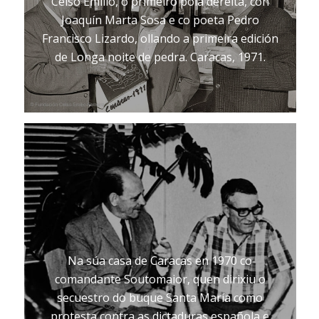
Celso Emilio, o primeiro pola dereita, con
Joaquín Marta Sosa e co poeta Pedro
Francisco Lizardo, ollando a primeira edición
de Longa noite de pedra. Caracas, 1971.
Na súa casa de Caracas en 1970 co
comandante Soutomaior, quen dirixiu o
secuestro do buque Santa María como
protesta contra as dictaduras española e