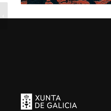
Curros Enríquez.
Biografía