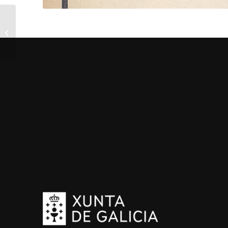
Cantigas de escarnio e
maldecir