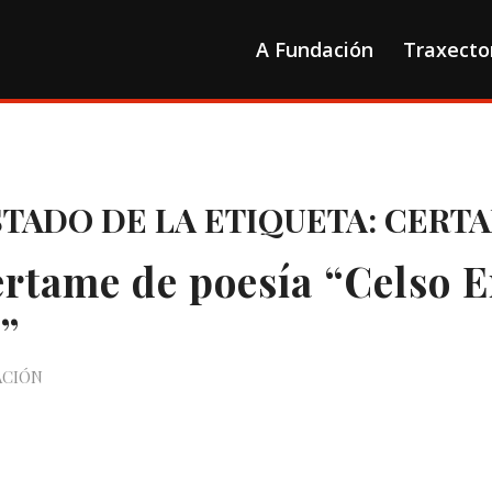
A Fundación
Traxecto
STADO DE LA ETIQUETA:
CERT
rtame de poesía “Celso E
o”
ACIÓN