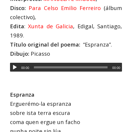
Disco:
Para Celso Emilio Ferreiro
(álbum
colectivo),
Edita
:
Xunta de Galicia
, Edigal, Santiago,
1989.
Título original del poema:
“Espranza”.
Dibujo:
Picasso
00:00
00:00
Espranza
Erguerémo-la espranza
sobre ista terra escura
coma quen ergue un facho
nunha noite sin lúa.