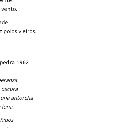
 vento.
ade
 polos vieiros.
 pedra 1962
peranza
a oscura
 una antorcha
 luna.
ñidos