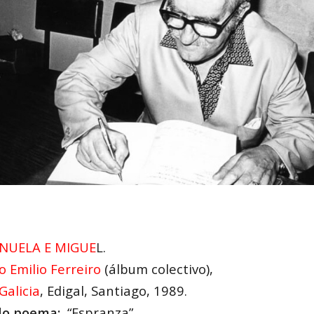
NUELA E MIGUE
L
.
o Emilio Ferreiro
(álbum colectivo),
Galicia
, Edigal, Santiago, 1989.
 do poema:
“Espranza”.