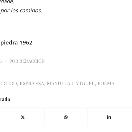
udade,
z por los caminos.
 piedra 1962
/
6
POR
REDACCIÓN
RREIRO
,
ESPRANZA
,
MANUELA E MIGUEL
,
POEMA
trada