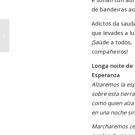
de bandeiras ao
Adictos da saud
LICALATERNA, gañador
que levades a luz
do 1º Premio Celso
Emilio Ferreiro de
¡Saúde a todos,
Poemas Musicad...
compañeiros!
Longa noite de
Esperanza
Alzaremos la es
sobre esta tierr
como quien alza
en una noche sin
Marcharemos ce