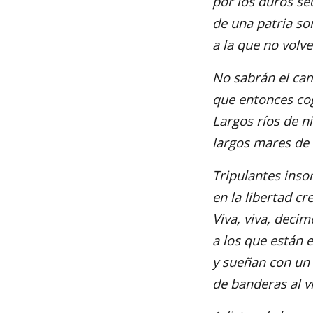
por los duros se
de una patria s
a la que no volv
No sabrán el ca
que entonces co
Largos ríos de ni
largos mares de
Tripulantes ins
en la libertad c
Viva, viva, decim
a los que están e
y sueñan con un
de banderas al v