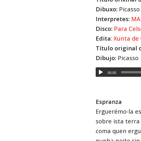
Dibuxo:
Picasso
Interpretes:
MAN
Disco:
Para Cels
Edita
:
Xunta de 
Título original
Dibujo:
Picasso
00:00
Espranza
Erguerémo-la e
sobre ista terra
coma quen ergu
nunha noite sin 