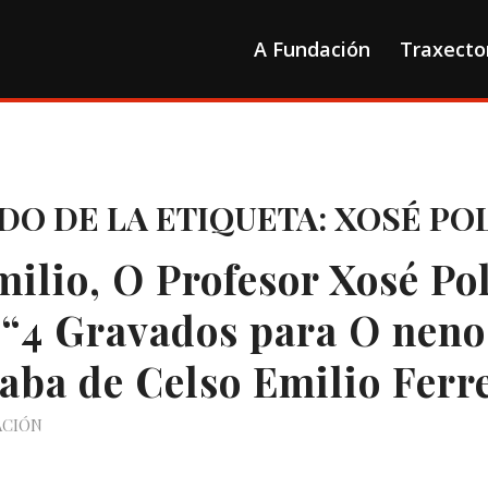
A Fundación
Traxecto
DO DE LA ETIQUETA:
XOSÉ PO
milio, O Profesor Xosé Po
 “4 Gravados para O neno
aba de Celso Emilio Ferr
ACIÓN