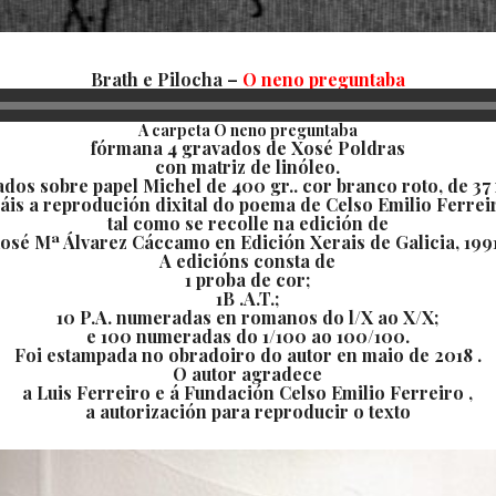
Brath e Pilocha –
O neno preguntaba
A carpeta O neno preguntaba
fórmana 4 gravados de Xosé Poldras
con matriz de linóleo.
dos sobre papel Michel de 400 gr.. cor branco roto, de 37 
áis a reprodución dixital do poema de Celso Emilio Ferrei
tal como se recolle na edición de
osé Mª Álvarez Cáccamo en Edición Xerais de Galicia, 1991
A edicións consta de
1 proba de cor;
1B .A.T.;
10 P.A. numeradas en romanos do l/X ao X/X;
e 100 numeradas do 1/100 ao 100/100.
Foi estampada no obradoiro do autor en maio de 2018 .
O autor agradece
a Luis Ferreiro e á Fundación Celso Emilio Ferreiro ,
a autorización para reproducir o texto