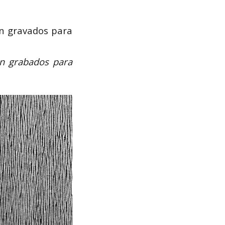
on gravados para
on grabados para