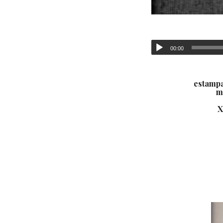
00:00
estampa
m
X