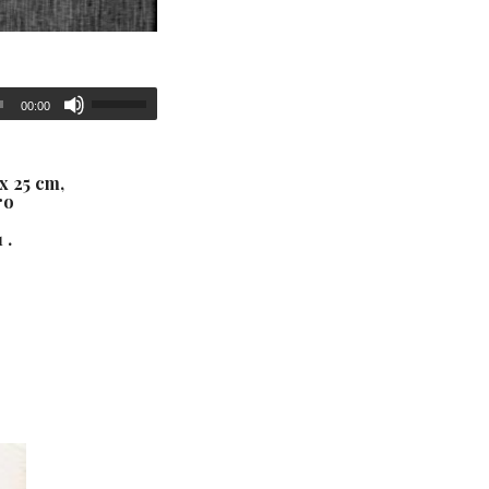
00:00
x 25 cm,
ro
 .