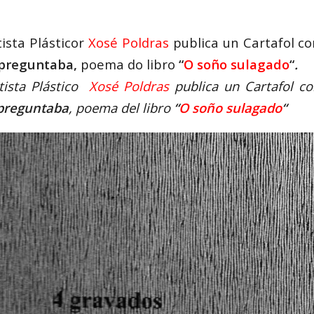
tista Plásticor
Xosé Poldras
publica un Cartafol c
preguntaba,
poema do libro
“
O soño sulagado
“
.
rtista Plástico
Xosé Poldras
publica un Cartafol c
preguntaba
, poema del libro
“
O soño sulagado
“