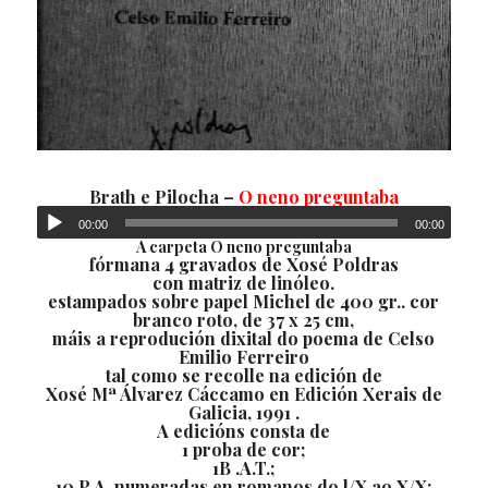
Brath e Pilocha –
O neno preguntaba
00:00
00:00
A carpeta O neno preguntaba
fórmana 4 gravados de Xosé Poldras
con matriz de linóleo.
estampados sobre papel Michel de 400 gr.. cor
branco roto, de 37 x 25 cm,
máis a reprodución dixital do poema de Celso
Emilio Ferreiro
tal como se recolle na edición de
Xosé Mª Álvarez Cáccamo en Edición Xerais de
Galicia, 1991 .
A edicións consta de
1 proba de cor;
1B .A.T.;
10 P.A. numeradas en romanos do l/X ao X/X;