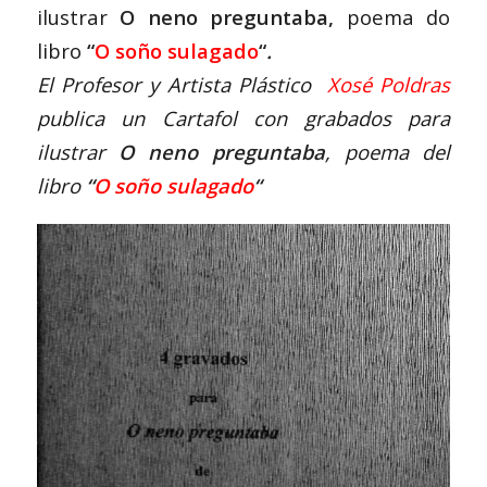
ilustrar
O neno preguntaba,
poema do
libro
“
O soño sulagado
“
.
El Profesor y Artista Plástico
Xosé Poldras
publica un Cartafol con grabados para
ilustrar
O neno preguntaba
, poema del
libro
“
O soño sulagado
“