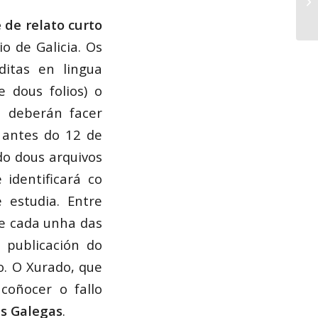
 de relato curto
o de Galicia. Os
ditas en lingua
 dous folios) o
s deberán facer
 antes do 12 de
do dous arquivos
identificará co
 estudia. Entre
de cada unha das
 publicación do
to. O Xurado, que
coñocer o fallo
as Galegas
.