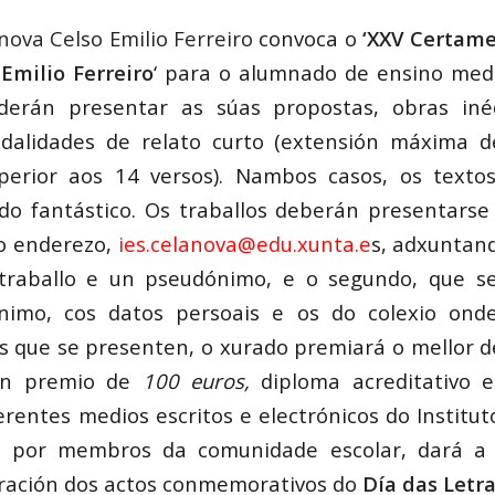
nova Celso Emilio Ferreiro
convoca o
‘XXV Certame
 Emilio Ferreiro
‘ para o alumnado de ensino medi
derán presentar as súas propostas, obras iné
dalidades de relato curto (extensión máxima de
perior aos 14 versos). Nambos casos, os texto
do fantástico. Os traballos deberán presentarse
do enderezo,
ies.celanova@edu.xunta.e
s, adxuntan
traballo e un pseudónimo, e o segundo, que se 
mo, cos datos persoais e os do colexio onde
os que se presenten, o xurado premiará o mellor 
un premio de
100 euros,
diploma acreditativo e
erentes medios escritos e electrónicos do Institu
 por membros da comunidade escolar, dará a 
bración dos actos conmemorativos do
Día das Letr