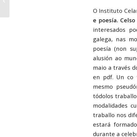
Emilio” en Concerto
O
Instituto Cela
e poesía. Celso
interesados po
galega, nas mo
poesía (non su
alusión ao mun
maio a través 
en pdf. Un co 
mesmo pseudóni
tódolos traball
modalidades c
traballo nos dif
estará formado
durante a cele