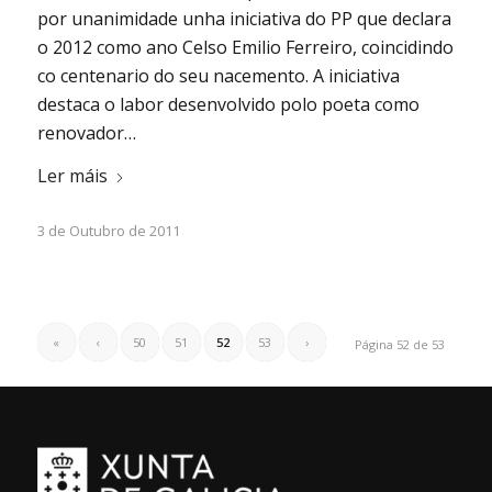
por unanimidade unha iniciativa do PP que declara
o 2012 como ano Celso Emilio Ferreiro, coincidindo
co centenario do seu nacemento. A iniciativa
destaca o labor desenvolvido polo poeta como
renovador…
Ler máis
3 de Outubro de 2011
«
‹
50
51
52
53
›
Página 52 de 53