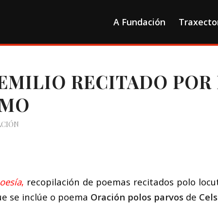
A Fundación
Traxecto
EMILIO RECITADO POR 
LMO
ACIÓN
oesía
,
recopilación de poemas recitados polo locu
e se inclúe o poema
Oración polos parvos
de
Cels