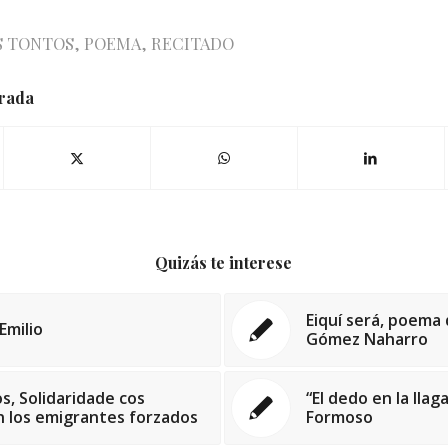
S TONTOS
,
POEMA
,
RECITADO
trada
Quizás te interese
Eiquí será, poema 
Emilio
Gómez Naharro
, Solidaridade cos
“El dedo en la lla
n los emigrantes forzados
Formoso