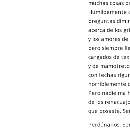
muchas cosas os
Humildemente q
preguntas dimi
acerca de los gr
y los amores de 
pero siempre l
cargados de tex
y de mamotretos
con fechas rigur
horriblemente ci
Pero nadie ma h
de los renacuajo
que posaste, Se
Perdónanos, Señ