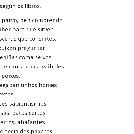
 según os libros.
o parvo, ben comprendo.
ber para qué sirven
scuras que consintes.
uixen preguntar
eniñas coma seixos
 que cantan incansábeles
 peixes,
hegaban unhos homes
extos
ses sapientísimos,
sas, datos certos,
ertos, abafantes.
 decía dos paxaros,