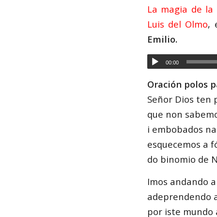
La magia de la
Luis del Olmo
,
Emilio.
00:00
Oración polos p
Señor Dios ten 
que non sabemo
i embobados na
esquecemos a f
do binomio de 
Imos andando a
adeprendendo a
por iste mundo 