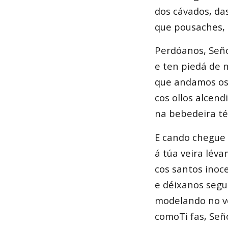
dos cávados, das
que pousaches, 
Perdóanos, Seño
e ten piedá de 
que andamos os
cos ollos alcend
na bebedeira té
E cando chegue 
á túa veira léva
cos santos inoce
e déixanos segui
modelando no v
comoTi fas, Seño