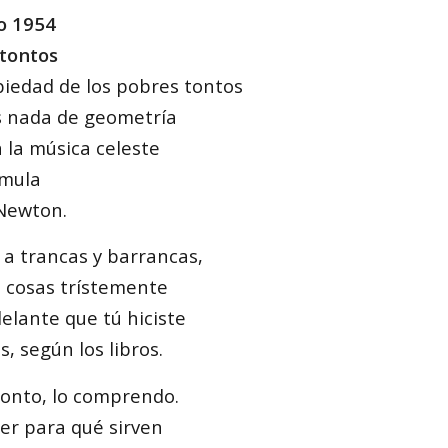
o 1954
 tontos
piedad de los pobres tontos
 nada de geometría
la música celeste
rmula
Newton.
a trancas y barrancas,
 cosas trístemente
elante que tú hiciste
s, según los libros.
tonto, lo comprendo.
r para qué sirven