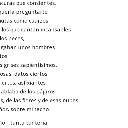
curas que consientes.
uería preguntarte
nutas como cuarzos
illos que cantan incansables
los peces,
legaban unos hombres
tos
 grises sapientísimos,
osas, datos ciertos,
ertos, asfixiantes.
ablaba de los pájaros,
s, de las flores y de esas nubes
ñor, sobre mi techo.
or, tanta tontería