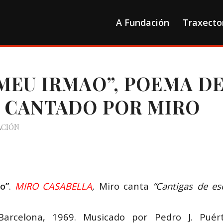
A Fundación
Traxecto
MEU IRMAO”, POEMA D
 CANTADO POR MIRO
ACIÓN
o”
.
MIRO CASABELLA
,
Miro canta
“Cantigas de es
, Barcelona, 1969. Musicado por Pedro J. Puért