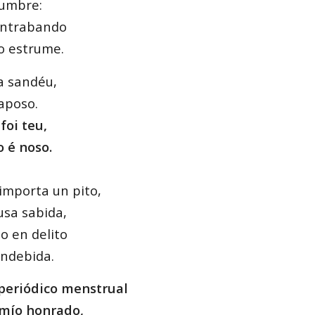
dumbre:
ontrabando
o estrume.
a sandéu,
aposo.
foi teu,
 é noso.
 importa un pito,
usa sabida,
o en delito
indebida.
periódico menstrual
mío honrado,