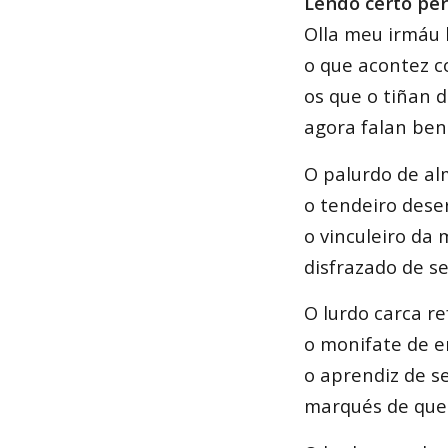
Lendo certo pe
Olla meu irmáu
o que acontez c
os que o tiñan 
agora falan ben 
O palurdo de al
o tendeiro deser
o vinculeiro da
disfrazado de se
O lurdo carca ref
o monifate de e
o aprendiz de se
marqués de quer