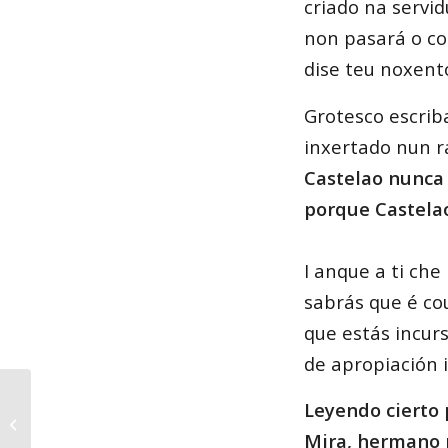
criado na servi
non pasará o c
dise teu noxent
Grotesco escrib
inxertado nun r
Castelao nunca 
porque Castelao
I anque a ti che
sabrás que é co
que estás incurs
de apropiación 
Maio de lingua: Proxección dun
Leyendo cierto 
documental homenaxe a Celso
Mira, hermano 
Emilio Ferreiro