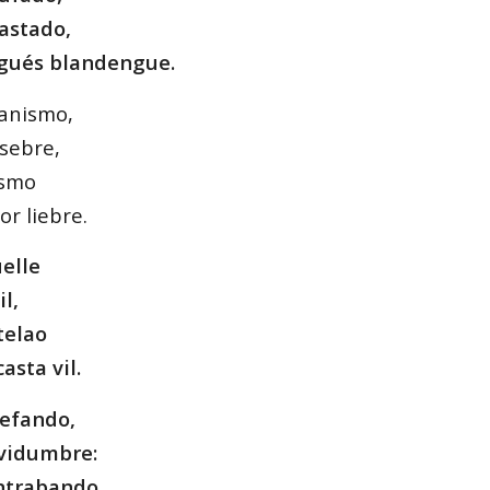
astado,
gués blandengue.
nanismo,
esebre,
ismo
or liebre.
elle
il,
telao
asta vil.
nefando,
rvidumbre:
ontrabando