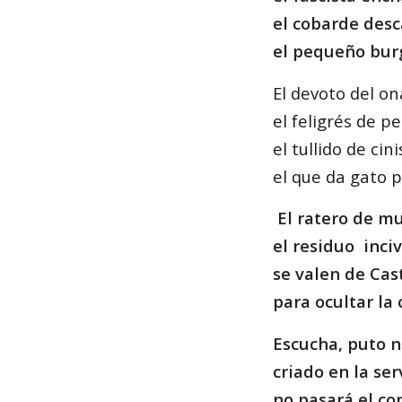
el cobarde desc
el pequeño bur
El devoto del o
el feligrés de p
el tullido de cin
el que da gato p
El ratero de mu
el residuo inciv
se valen de Cas
para ocultar la c
Escucha, puto 
criado en la se
no pasará el c