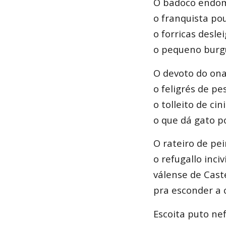
O badoco endo
o franquista pou
o forricas desle
o pequeno burg
O devoto do on
o feligrés de pe
o tolleito de ci
o que dá gato po
O rateiro de pei
o refugallo incivi
válense de Cast
pra esconder a c
Escoita puto ne