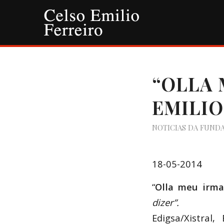
“OLLA 
EMILIO
NOTICIAS DA FUND
18-05-2014
“
Olla meu irma
dizer”.
Edigsa/Xistral