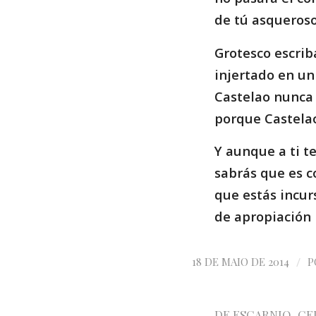
de tú asqueroso
Grotesco escrib
injertado en un 
Castelao nunca 
porque Castelao
Y aunque a ti t
sabrás que es c
que estás incur
de apropiación 
/
18 DE MAIO DE 2014
P
DE ESCARNIO
,
CE