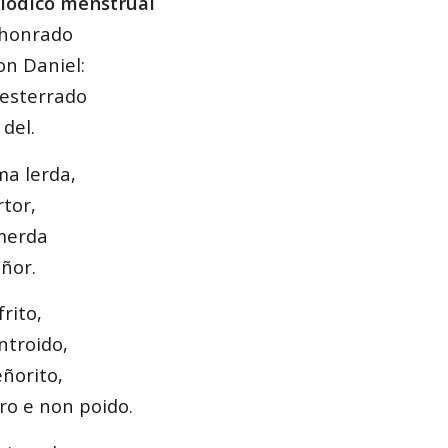
ríodico menstrual
 honrado
on Daniel:
desterrado
del.
ma lerda,
tor,
 merda
ñor.
rito,
ntroido,
ñorito,
o e non poido.