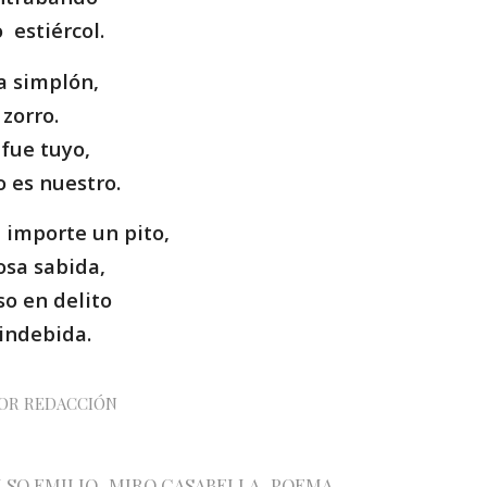
 estiércol.
a simplón,
zorro.
fue tuyo,
 es nuestro.
e importe un pito,
osa sabida,
so en delito
indebida.
OR
REDACCIÓN
LSO EMILIO
,
MIRO CASABELLA
,
POEMA