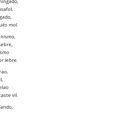
mingado,
safol,
igado,
ués mol.
anismo,
sebre,
nismo
r lebre.
rao,
l,
elao
aste vil.
fando,