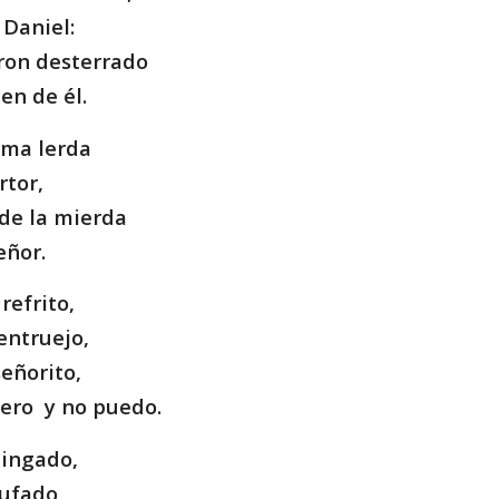
 Daniel:
eron desterrado
en de él.
lma lerda
rtor,
de la mierda
eñor.
refrito,
entruejo,
señorito,
ero y no puedo.
ingado,
hufado,