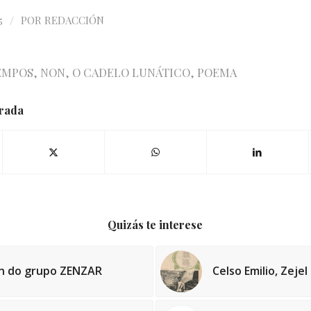
/
5
POR
REDACCIÓN
EMPOS
,
NON
,
O CADELO LUNÁTICO
,
POEMA
trada
Quizás te interese
ón do grupo ZENZAR
Celso Emilio, Zejel