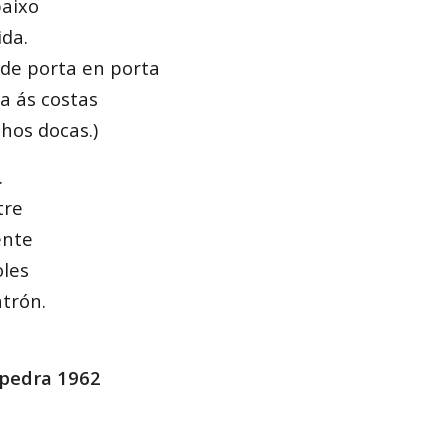
baixo
ida.
 de porta en porta
a ás costas
hos docas.)
…
tre
ente
oles
atrón.
 pedra 1962