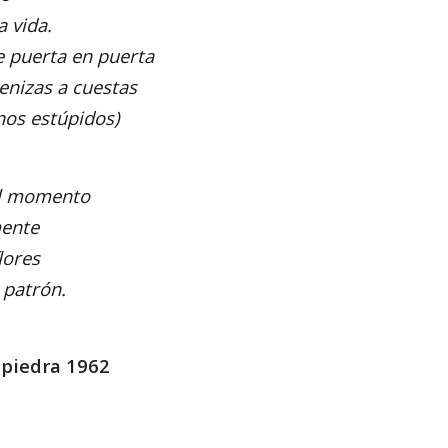
a vida.
e puerta en puerta
enizas a cuestas
nos estúpidos)
el momento
mente
lores
l patrón.
 piedra 1962