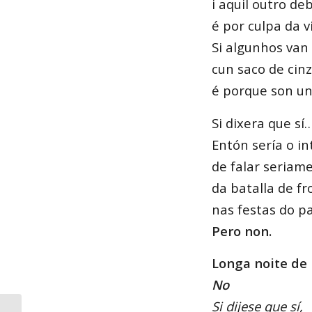
i aquil outro de
é por culpa da v
Si algunhos van
cun saco de cinz
é porque son un
Si dixera que sí
Entón sería o in
de falar seriam
da batalla de fr
nas festas do p
Pero non.
Longa noite de
No
Si dijese que sí,