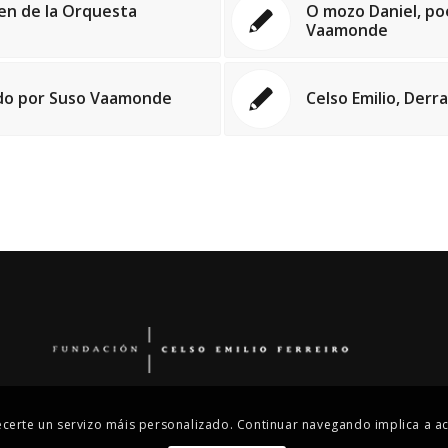
oven de la Orquesta
O mozo Daniel, po
Vaamonde
ado por Suso Vaamonde
Celso Emilio, Der
recerte un servizo máis personalizado. Continuar navegando implica a ac