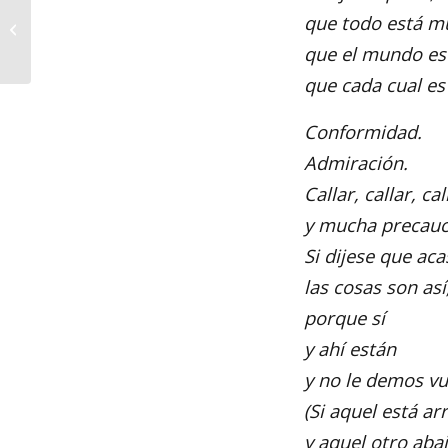
O mozo Daniel, poema de Celso
que todo está mu
Emilio cantado por Suso Vaamonde
que el mundo es
que cada cual es
Conformidad.
Admiración.
Callar, callar, cal
y mucha precauc
Si dijese que ac
las cosas son así
porque sí
y ahí están
y no le demos vu
(Si aquel está ar
y aquel otro aba