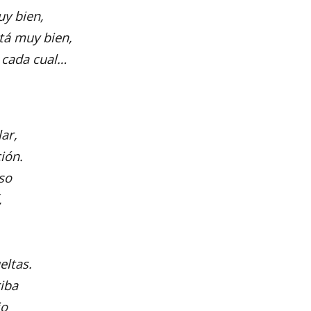
y bien,
tá muy bien,
 cada cual…
lar,
ión.
aso
,
eltas.
riba
jo