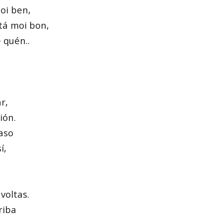
oi ben,
tá moi bon,
 quén..
r,
ión.
aso
í,
voltas.
riba