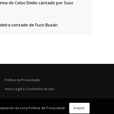
ema de Celso Emilio cantado por Suso
radeira vontade de Fuco Buxán
Política de Privacidade
Aviso Legal e Condicións de uso
eptación da nosa Política de Privacidade.
Acepto